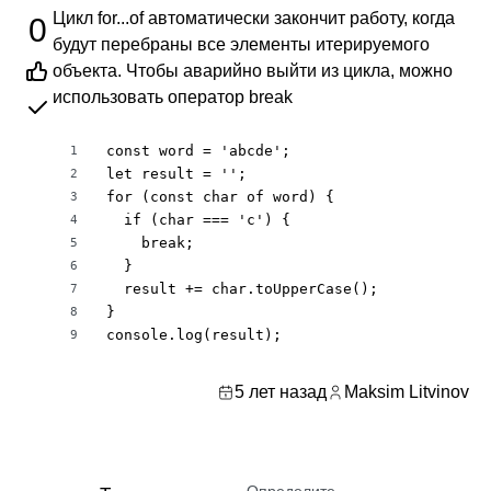
Цикл for...of автоматически закончит работу, когда
0
будут перебраны все элементы итерируемого
объекта. Чтобы аварийно выйти из цикла, можно
использовать оператор break
const word = 'abcde';

1
let result = '';

2
for (const char of word) {

3
  if (char === 'c') {

4
    break;

5
  }

6
  result += char.toUpperCase();

7
}

8
console.log(result);
9
5 лет назад
Maksim Litvinov