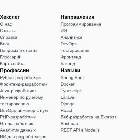
Хекслет
Направления
О нас
Программирование
Отзывы
ИИ
Справка
Аналитика
Блог
DevOps
Вопросы и ответы
Тестирование
Глоссарий
Фронтенд
Карта сайта
Бэкенд
Профессии
Навыки
Python-разработчик
Spring Boot
Фронтенд-разработчик
Docker
Java-разработчик
Typescript
Инженер по ручному
Laravel
тестированию
Django
DevOps-инженер с нуля
React
РНР-разработчик
Веб-разработка на Express
Go-разработчик
Postman
Аналитик данных
REST API в Node.js
ИИ для разработчиков