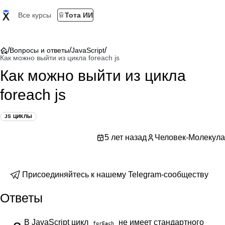
Все курсы
Тота ИИ
/
/
/
Вопросы и ответы
JavaScript
Как можно выйти из цикла foreach js
Как можно выйти из цикла
foreach js
JS ЦИКЛЫ
5 лет назад
Человек-Молекула
Присоединяйтесь к нашему Telegram-сообществу
Ответы
В JavaScript цикл
не имеет стандартного
forEach