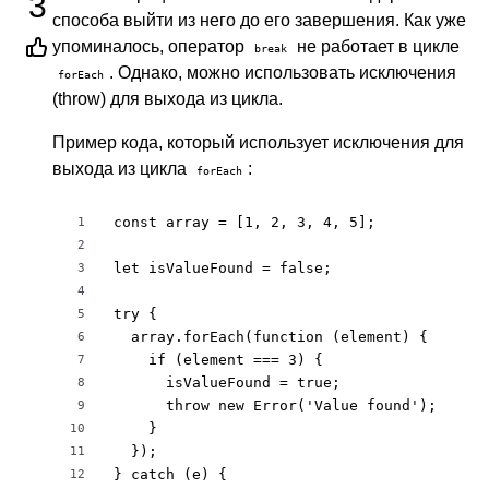
3
способа выйти из него до его завершения. Как уже
упоминалось, оператор
не работает в цикле
break
. Однако, можно использовать исключения
forEach
(throw) для выхода из цикла.
Пример кода, который использует исключения для
выхода из цикла
:
forEach
const array = [1, 2, 3, 4, 5];

1
2
let isValueFound = false;

3
4
try {

5
  array.forEach(function (element) {

6
    if (element === 3) {

7
      isValueFound = true;

8
      throw new Error('Value found');

9
    }

10
  });

11
} catch (e) {

12