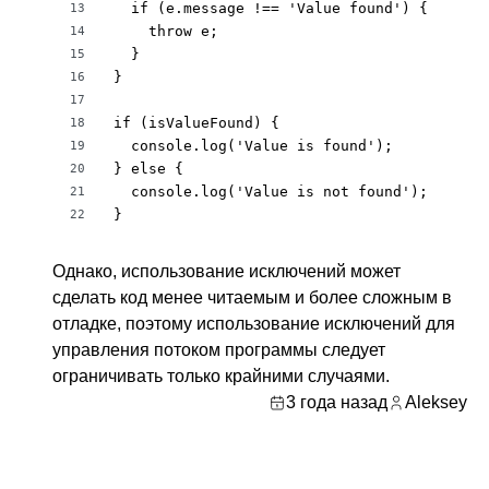
  if (e.message !== 'Value found') {

13
    throw e;

14
  }

15
}

16
17
if (isValueFound) {

18
  console.log('Value is found');

19
} else {

20
  console.log('Value is not found');

21
}
22
Однако, использование исключений может
сделать код менее читаемым и более сложным в
отладке, поэтому использование исключений для
управления потоком программы следует
ограничивать только крайними случаями.
3 года назад
Aleksey