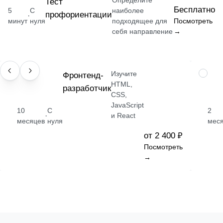
Определите
Тест
Бесплатно
5
С
наиболее
профориентации
·
минут
нуля
подходящее для
Посмотреть
себя направление
→
Изучите
ПРОФЕССИЯ
Фронтенд-
НАВЫК
HTML,
разработчик
CSS,
JavaScript
10
С
2
·
и React
месяцев
нуля
мес
от 2 400 ₽
Посмотреть
→