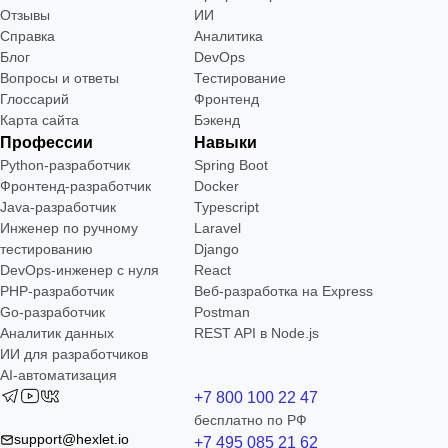
Отзывы
ИИ
Справка
Аналитика
Блог
DevOps
Вопросы и ответы
Тестирование
Глоссарий
Фронтенд
Карта сайта
Бэкенд
Профессии
Навыки
Python-разработчик
Spring Boot
Фронтенд-разработчик
Docker
Java-разработчик
Typescript
Инженер по ручному
Laravel
тестированию
Django
DevOps-инженер с нуля
React
РНР-разработчик
Веб-разработка на Express
Go-разработчик
Postman
Аналитик данных
REST API в Node.js
ИИ для разработчиков
AI-автоматизация
+7 800 100 22 47
бесплатно по РФ
support@hexlet.io
+7 495 085 21 62