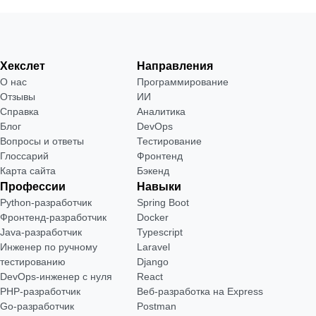
Хекслет
Направления
О нас
Программирование
Отзывы
ИИ
Справка
Аналитика
Блог
DevOps
Вопросы и ответы
Тестирование
Глоссарий
Фронтенд
Карта сайта
Бэкенд
Профессии
Навыки
Python-разработчик
Spring Boot
Фронтенд-разработчик
Docker
Java-разработчик
Typescript
Инженер по ручному
Laravel
тестированию
Django
DevOps-инженер с нуля
React
РНР-разработчик
Веб-разработка на Express
Go-разработчик
Postman