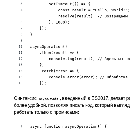
        setTimeout(() => {

3
            const result = "Hello, World!";

4
            resolve(result); // Возвращаем 
5
        }, 1000);

6
    });

7
}

8
9
asyncOperation()

10
    .then(result => {

11
        console.log(result); // Здесь мы по
12
    })

13
    .catch(error => {

14
        console.error(error); // Обработка 
15
    });
16
Синтаксис
, введенный в ES2017, делает 
async/await
более удобной, позволяя писать код, который выгляд
работать только с промисами:
async function asyncOperation() {

1