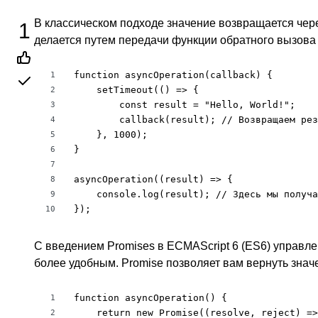
В классическом подходе значение возвращается чере
1
делается путем передачи функции обратного вызова 
function asyncOperation(callback) {

1
    setTimeout(() => {

2
        const result = "Hello, World!";

3
        callback(result); // Возвращаем рез
4
    }, 1000);

5
}

6
7
asyncOperation((result) => {

8
    console.log(result); // Здесь мы получа
9
});
10
С введением Promises в ECMAScript 6 (ES6) управл
более удобным. Promise позволяет вам вернуть зна
function asyncOperation() {

1
    return new Promise((resolve, reject) =>
2