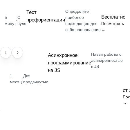
Определите
Тест
Бесплатно
5
С
наиболее
профориентации
·
минут
нуля
подходящее для
Посмотреть
себя направление
→
Навык работы с
НАВЫК
Асинхронное
асинхронностью
программирование
в JS
на JS
1
Для
·
месяц
продвинутых
от 
Пос
→