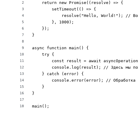
    return new Promise((resolve) => {

2
        setTimeout(() => {

3
            resolve("Hello, World!"); // Во
4
        }, 1000);

5
    });

6
}

7
8
async function main() {

9
    try {

10
        const result = await asyncOperation
11
        console.log(result); // Здесь мы по
12
    } catch (error) {

13
        console.error(error); // Обработка 
14
    }

15
}

16
17
main();
18