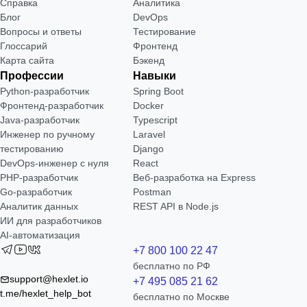
Справка
Аналитика
Блог
DevOps
Вопросы и ответы
Тестирование
Глоссарий
Фронтенд
Карта сайта
Бэкенд
Профессии
Навыки
Python-разработчик
Spring Boot
Фронтенд-разработчик
Docker
Java-разработчик
Typescript
Инженер по ручному
Laravel
тестированию
Django
DevOps-инженер с нуля
React
РНР-разработчик
Веб-разработка на Express
Go-разработчик
Postman
Аналитик данных
REST API в Node.js
ИИ для разработчиков
AI-автоматизация
+7 800 100 22 47
бесплатно по РФ
support@hexlet.io
+7 495 085 21 62
t.me/hexlet_help_bot
бесплатно по Москве