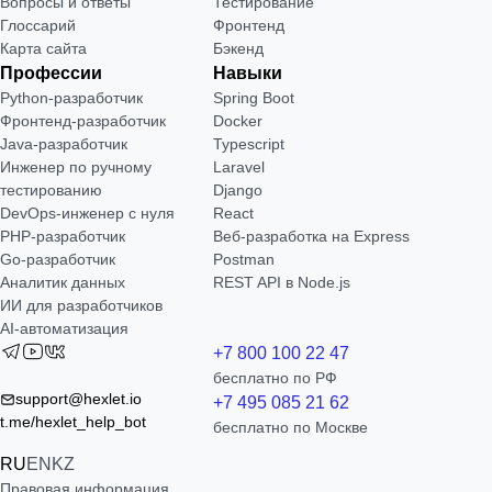
Вопросы и ответы
Тестирование
Глоссарий
Фронтенд
Карта сайта
Бэкенд
Профессии
Навыки
Python-разработчик
Spring Boot
Фронтенд-разработчик
Docker
Java-разработчик
Typescript
Инженер по ручному
Laravel
тестированию
Django
DevOps-инженер с нуля
React
РНР-разработчик
Веб-разработка на Express
Go-разработчик
Postman
Аналитик данных
REST API в Node.js
ИИ для разработчиков
AI-автоматизация
+7 800 100 22 47
бесплатно по РФ
support@hexlet.io
+7 495 085 21 62
t.me/hexlet_help_bot
бесплатно по Москве
RU
EN
KZ
Правовая информация