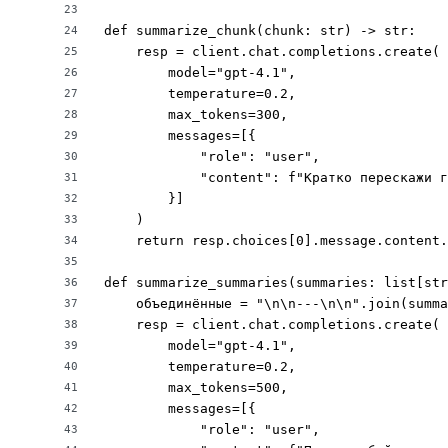
23
def summarize_chunk(chunk: str) -> str:

24
    resp = client.chat.completions.create(

25
        model="gpt-4.1",

26
        temperature=0.2,

27
        max_tokens=300,

28
        messages=[{

29
            "role": "user",

30
            "content": f"Кратко перескажи г
31
        }]

32
    )

33
    return resp.choices[0].message.content.
34
35
def summarize_summaries(summaries: list[str
36
    объединённые = "\n\n---\n\n".join(summa
37
    resp = client.chat.completions.create(

38
        model="gpt-4.1",

39
        temperature=0.2,

40
        max_tokens=500,

41
        messages=[{

42
            "role": "user",

43