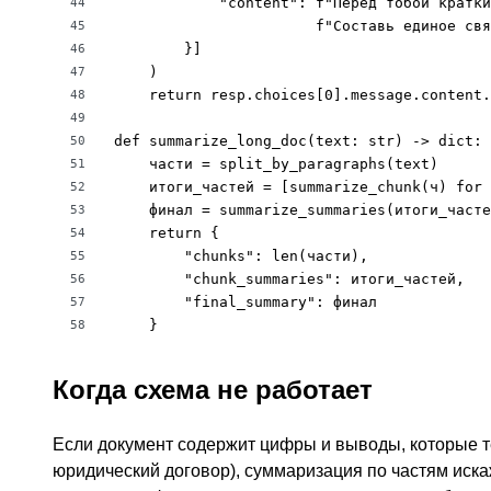
            "content": f"Перед тобой кратки
44
                       f"Составь единое свя
45
        }]

46
    )

47
    return resp.choices[0].message.content.
48
49
def summarize_long_doc(text: str) -> dict:

50
    части = split_by_paragraphs(text)

51
    итоги_частей = [summarize_chunk(ч) for 
52
    финал = summarize_summaries(итоги_часте
53
    return {

54
        "chunks": len(части),

55
        "chunk_summaries": итоги_частей,

56
        "final_summary": финал

57
    }
58
Когда схема не работает
Если документ содержит цифры и выводы, которые те
юридический договор), суммаризация по частям искаж