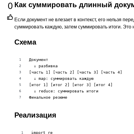
Как суммировать длинный докум
0
Если документ не влезает в контекст, его нельзя пер
суммировать каждую, затем суммировать итоги. Это 
Схема
Документ

1
  ↓ разбивка

2
[часть 1] [часть 2] [часть 3] [часть 4]

3
  ↓ map: суммировать каждую

4
[итог 1] [итог 2] [итог 3] [итог 4]

5
  ↓ reduce: суммировать итоги

6
Финальное резюме
7
Реализация
import re

1