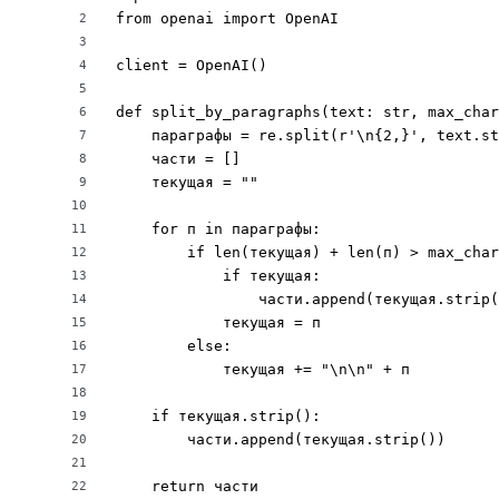
from openai import OpenAI

2
3
client = OpenAI()

4
5
def split_by_paragraphs(text: str, max_char
6
    параграфы = re.split(r'\n{2,}', text.st
7
    части = []

8
    текущая = ""

9
10
    for п in параграфы:

11
        if len(текущая) + len(п) > max_char
12
            if текущая:

13
                части.append(текущая.strip(
14
            текущая = п

15
        else:

16
            текущая += "\n\n" + п

17
18
    if текущая.strip():

19
        части.append(текущая.strip())

20
21
    return части

22