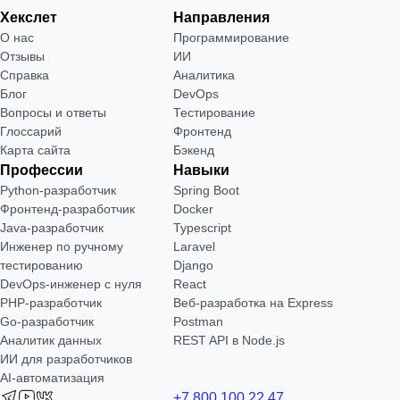
Хекслет
Направления
О нас
Программирование
Отзывы
ИИ
Справка
Аналитика
Блог
DevOps
Вопросы и ответы
Тестирование
Глоссарий
Фронтенд
Карта сайта
Бэкенд
Профессии
Навыки
Python-разработчик
Spring Boot
Фронтенд-разработчик
Docker
Java-разработчик
Typescript
Инженер по ручному
Laravel
тестированию
Django
DevOps-инженер с нуля
React
РНР-разработчик
Веб-разработка на Express
Go-разработчик
Postman
Аналитик данных
REST API в Node.js
ИИ для разработчиков
AI-автоматизация
+7 800 100 22 47