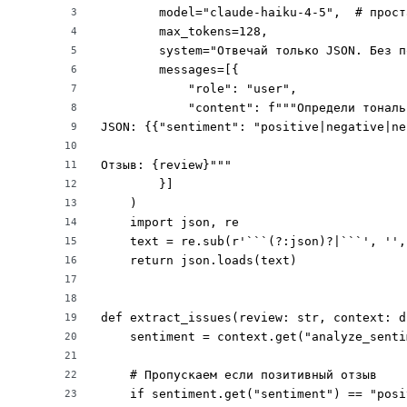
        model="claude-haiku-4-5",  # прост
3
        max_tokens=128,

4
        system="Отвечай только JSON. Без п
5
        messages=[{

6
            "role": "user",

7
            "content": f"""Определи тональ
8
JSON: {{"sentiment": "positive|negative|ne
9
10
Отзыв: {review}"""

11
        }]

12
    )

13
    import json, re

14
    text = re.sub(r'```(?:json)?|```', '',
15
    return json.loads(text)

16
17
18
def extract_issues(review: str, context: d
19
    sentiment = context.get("analyze_senti
20
21
    # Пропускаем если позитивный отзыв

22
    if sentiment.get("sentiment") == "posit
23