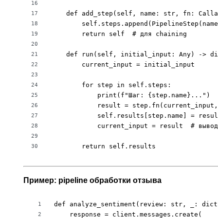
16
    def add_step(self, name: str, fn: Calla
17
        self.steps.append(PipelineStep(name
18
        return self  # для chaining

19
20
    def run(self, initial_input: Any) -> di
21
        current_input = initial_input

22
23
        for step in self.steps:

24
            print(f"Шаг: {step.name}...")

25
            result = step.fn(current_input,
26
            self.results[step.name] = resul
27
            current_input = result  # вывод
28
29
        return self.results
30
Пример: pipeline обработки отзыва
def analyze_sentiment(review: str, _: dict
1
    response = client.messages.create(

2