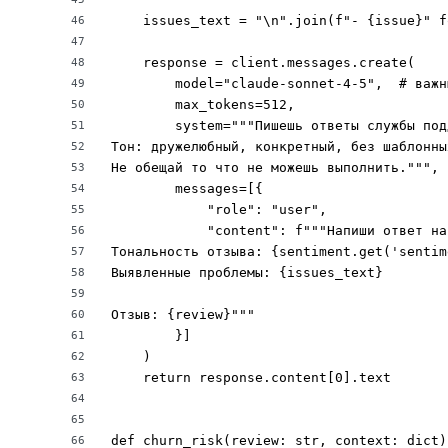
    issues_text = "\n".join(f"- {issue}" f
46
47
    response = client.messages.create(

48
        model="claude-sonnet-4-5",  # важн
49
        max_tokens=512,

50
        system="""Пишешь ответы службы под
51
Тон: дружелюбный, конкретный, без шаблонны
52
Не обещай то что не можешь выполнить.""",

53
        messages=[{

54
            "role": "user",

55
            "content": f"""Напиши ответ на
56
Тональность отзыва: {sentiment.get('sentime
57
Выявленные проблемы: {issues_text}

58
59
Отзыв: {review}"""

60
        }]

61
    )

62
    return response.content[0].text

63
64
65
def churn_risk(review: str, context: dict)
66