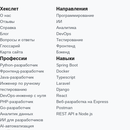
Хекслет
Направления
О нас
Программирование
Отзывы
ИИ
Справка
Аналитика
Блог
DevOps
Вопросы и ответы
Тестирование
Глоссарий
Фронтенд
Карта сайта
Бэкенд
Профессии
Навыки
Python-разработчик
Spring Boot
Фронтенд-разработчик
Docker
Java-разработчик
Typescript
Инженер по ручному
Laravel
тестированию
Django
DevOps-инженер с нуля
React
РНР-разработчик
Веб-разработка на Express
Go-разработчик
Postman
Аналитик данных
REST API в Node.js
ИИ для разработчиков
AI-автоматизация