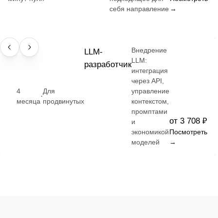
себя направление
→
Внедрение
ПРОФЕССИЯ
LLM-
LLM:
разработчик
интеграция
через API,
4
Для
управление
·
месяца
продвинутых
контекстом,
промптами
от 3 708 ₽
и
экономикой
Посмотреть
моделей
→