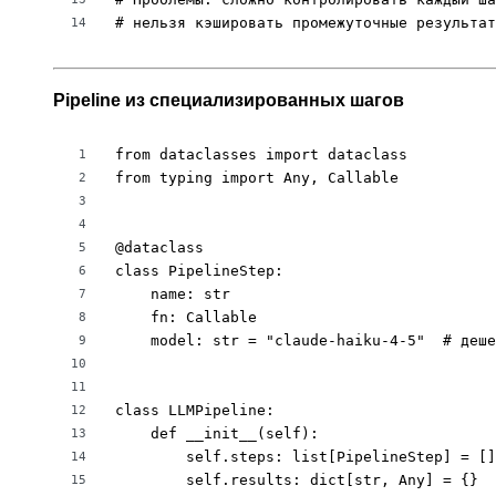
# нельзя кэшировать промежуточные результат
14
Pipeline из специализированных шагов
from dataclasses import dataclass

1
from typing import Any, Callable

2
3
4
@dataclass

5
class PipelineStep:

6
    name: str

7
    fn: Callable

8
    model: str = "claude-haiku-4-5"  # деше
9
10
11
class LLMPipeline:

12
    def __init__(self):

13
        self.steps: list[PipelineStep] = []

14
        self.results: dict[str, Any] = {}

15