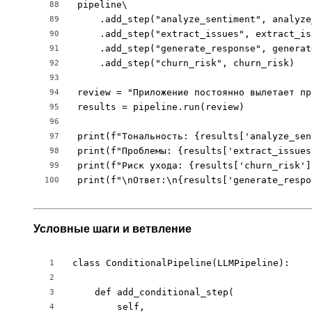
pipeline\

88
    .add_step("analyze_sentiment", analyze
89
    .add_step("extract_issues", extract_iss
90
    .add_step("generate_response", generat
91
    .add_step("churn_risk", churn_risk)

92
93
review = "Приложение постоянно вылетает пр
94
results = pipeline.run(review)

95
96
print(f"Тональность: {results['analyze_sen
97
print(f"Проблемы: {results['extract_issues'
98
print(f"Риск ухода: {results['churn_risk']}
99
print(f"\nОтвет:\n{results['generate_respo
100
Условные шаги и ветвление
class ConditionalPipeline(LLMPipeline):

1
2
    def add_conditional_step(

3
        self,

4