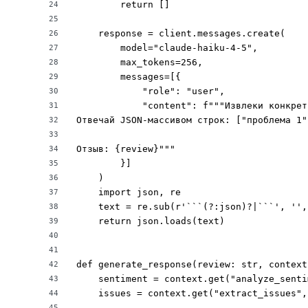
        return []

24
25
    response = client.messages.create(

26
        model="claude-haiku-4-5",

27
        max_tokens=256,

28
        messages=[{

29
            "role": "user",

30
            "content": f"""Извлеки конкрет
31
Отвечай JSON-массивом строк: ["проблема 1"
32
33
Отзыв: {review}"""

34
        }]

35
    )

36
    import json, re

37
    text = re.sub(r'```(?:json)?|```', '',
38
    return json.loads(text)

39
40
41
def generate_response(review: str, context
42
    sentiment = context.get("analyze_senti
43
    issues = context.get("extract_issues", 
44
45