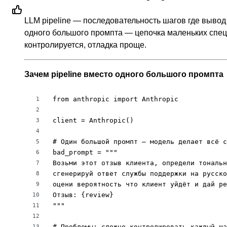
LLM pipeline — последовательность шагов где вывод
одного большого промпта — цепочка маленьких спец
контролируется, отладка проще.
Зачем pipeline вместо одного большого промпта
from anthropic import Anthropic

1
2
client = Anthropic()

3
4
# Один большой промпт — модель делает всё с
5
bad_prompt = """

6
Возьми этот отзыв клиента, определи тональн
7
сгенерируй ответ службы поддержки на русско
8
оцени вероятность что клиент уйдёт и дай ре
9
Отзыв: {review}

10
"""

11
12
# Проблемы: сложно контролировать каждый ша
13