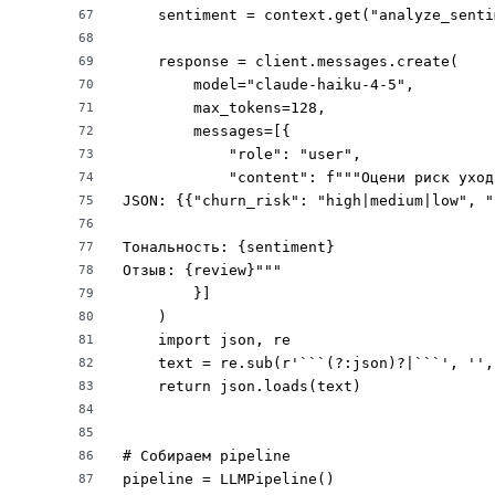
    sentiment = context.get("analyze_senti
67
68
    response = client.messages.create(

69
        model="claude-haiku-4-5",

70
        max_tokens=128,

71
        messages=[{

72
            "role": "user",

73
            "content": f"""Оцени риск уход
74
JSON: {{"churn_risk": "high|medium|low", "
75
76
Тональность: {sentiment}

77
Отзыв: {review}"""

78
        }]

79
    )

80
    import json, re

81
    text = re.sub(r'```(?:json)?|```', '',
82
    return json.loads(text)

83
84
85
# Собираем pipeline

86
pipeline = LLMPipeline()

87