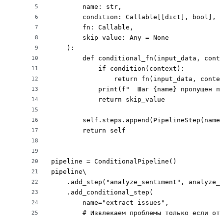
        name: str,

5
        condition: Callable[[dict], bool],

6
        fn: Callable,

7
        skip_value: Any = None

8
    ):

9
        def conditional_fn(input_data, cont
10
            if condition(context):

11
                return fn(input_data, conte
12
            print(f"  Шаг {name} пропущен п
13
            return skip_value

14
15
        self.steps.append(PipelineStep(name
16
        return self

17
18
19
pipeline = ConditionalPipeline()

20
pipeline\

21
    .add_step("analyze_sentiment", analyze_
22
    .add_conditional_step(

23
        name="extract_issues",

24
        # Извлекаем проблемы только если от
25