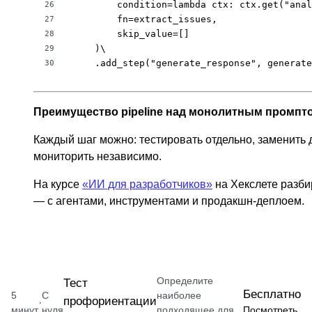
        condition=lambda ctx: ctx.get("anal
26
        fn=extract_issues,

27
        skip_value=[]

28
    )\

29
    .add_step("generate_response", generate
30
Преимущество pipeline над монолитным промпт
Каждый шаг можно: тестировать отдельно, заменить д
мониторить независимо.
На курсе
«ИИ для разработчиков»
на Хекслете разби
— с агентами, инструментами и продакшн-деплоем.
Определите
Тест
Бесплатно
5
С
наиболее
профориентации
·
минут
нуля
подходящее для
Посмотреть