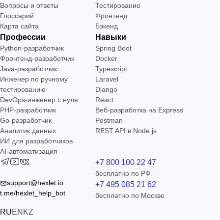
Вопросы и ответы
Тестирование
Глоссарий
Фронтенд
Карта сайта
Бэкенд
Профессии
Навыки
Python-разработчик
Spring Boot
Фронтенд-разработчик
Docker
Java-разработчик
Typescript
Инженер по ручному
Laravel
тестированию
Django
DevOps-инженер с нуля
React
РНР-разработчик
Веб-разработка на Express
Go-разработчик
Postman
Аналитик данных
REST API в Node.js
ИИ для разработчиков
AI-автоматизация
+7 800 100 22 47
бесплатно по РФ
support@hexlet.io
+7 495 085 21 62
t.me/hexlet_help_bot
бесплатно по Москве
RU
EN
KZ