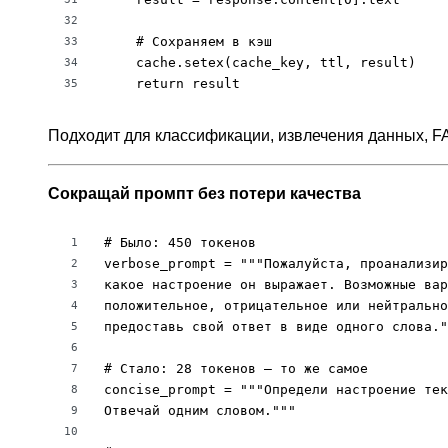
32
    # Сохраняем в кэш

33
    cache.setex(cache_key, ttl, result)

34
    return result
35
Подходит для классификации, извлечения данных, FA
Сокращай промпт без потери качества
# Было: 450 токенов

1
verbose_prompt = """Пожалуйста, проанализир
2
какое настроение он выражает. Возможные вар
3
положительное, отрицательное или нейтрально
4
предоставь свой ответ в виде одного слова."
5
6
# Стало: 28 токенов — то же самое

7
concise_prompt = """Определи настроение тек
8
Отвечай одним словом."""

9
10