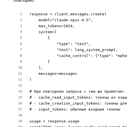
повторно:
response = client.messages.create(

1
    model="claude-opus-4-5",

2
    max_tokens=1024,

3
    system=[

4
        {

5
            "type": "text",

6
            "text": long_system_prompt,

7
            "cache_control": {"type": "ephe
8
        }

9
    ],

10
    messages=messages

11
)

12
13
# При повторном запросе с тем же промптом:

14
# - cache_read_input_tokens: токены из кэша
15
# - cache_creation_input_tokens: токены для
16
# - input_tokens: обычные входные токены

17
18
usage = response.usage

19