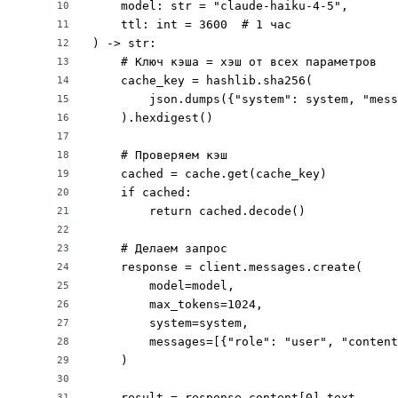
    model: str = "claude-haiku-4-5",

10
    ttl: int = 3600  # 1 час

11
) -> str:

12
    # Ключ кэша = хэш от всех параметров

13
    cache_key = hashlib.sha256(

14
        json.dumps({"system": system, "mess
15
    ).hexdigest()

16
17
    # Проверяем кэш

18
    cached = cache.get(cache_key)

19
    if cached:

20
        return cached.decode()

21
22
    # Делаем запрос

23
    response = client.messages.create(

24
        model=model,

25
        max_tokens=1024,

26
        system=system,

27
        messages=[{"role": "user", "content
28
    )

29
30
    result = response.content[0].text

31