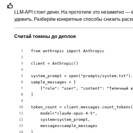
LLM-API стоит денег. На прототипе это незаметно — 
удивить. Разберём конкретные способы снизить расх
Считай токены до деплоя
from anthropic import Anthropic

1
2
client = Anthropic()

3
4
system_prompt = open("prompts/system.txt").
5
sample_messages = [

6
    {"role": "user", "content": "Типичный в
7
]

8
9
token_count = client.messages.count_tokens(

10
    model="claude-opus-4-5",

11
    system=system_prompt,

12
    messages=sample_messages

13
)

14