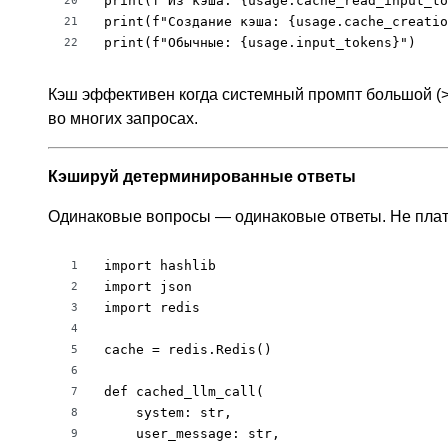
print(f"Из кэша: {usage.cache_read_input_to
20
print(f"Создание кэша: {usage.cache_creatio
21
print(f"Обычные: {usage.input_tokens}")
22
Кэш эффективен когда системный промпт большой (>1
во многих запросах.
Кэшируй детерминированные ответы
Одинаковые вопросы — одинаковые ответы. Не пла
import hashlib

1
import json

2
import redis

3
4
cache = redis.Redis()

5
6
def cached_llm_call(

7
    system: str,

8
    user_message: str,

9