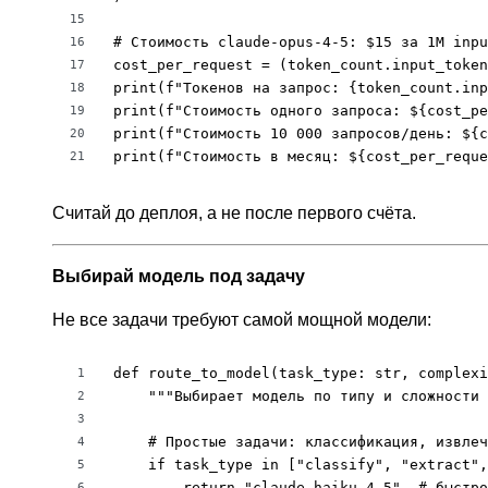
15
# Стоимость claude-opus-4-5: $15 за 1M inpu
16
cost_per_request = (token_count.input_token
17
print(f"Токенов на запрос: {token_count.inp
18
print(f"Стоимость одного запроса: ${cost_pe
19
print(f"Стоимость 10 000 запросов/день: ${c
20
print(f"Стоимость в месяц: ${cost_per_reque
21
Считай до деплоя, а не после первого счёта.
Выбирай модель под задачу
Не все задачи требуют самой мощной модели:
def route_to_model(task_type: str, complexi
1
    """Выбирает модель по типу и сложности 
2
3
    # Простые задачи: классификация, извлеч
4
    if task_type in ["classify", "extract",
5
        return "claude-haiku-4-5"  # быстро
6