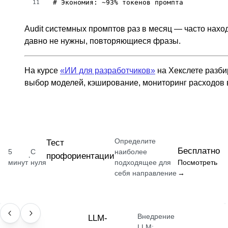
# Экономия: ~93% токенов промпта
11
Audit системных промптов раз в месяц — часто нах
давно не нужны, повторяющиеся фразы.
На курсе
«ИИ для разработчиков»
на Хекслете разби
выбор моделей, кэширование, мониторинг расходов 
Определите
Тест
Бесплатно
5
С
наиболее
профориентации
·
минут
нуля
подходящее для
Посмотреть
себя направление
→
Внедрение
ПРОФЕССИЯ
LLM-
LLM: