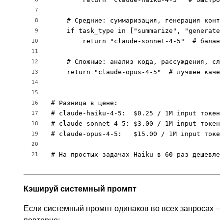
7
    # Средние: суммаризация, генерация конт
8
    if task_type in ["summarize", "generate
9
        return "claude-sonnet-4-5"  # балан
10
11
    # Сложные: анализ кода, рассуждения, сл
12
    return "claude-opus-4-5"  # лучшее каче
13
14
15
# Разница в цене:

16
# claude-haiku-4-5:  $0.25 / 1M input токен
17
# claude-sonnet-4-5: $3.00 / 1M input токен
18
# claude-opus-4-5:   $15.00 / 1M input токе
19
20
# На простых задачах Haiku в 60 раз дешевле
21
Кэшируй системный промпт
Если системный промпт одинаков во всех запросах — 