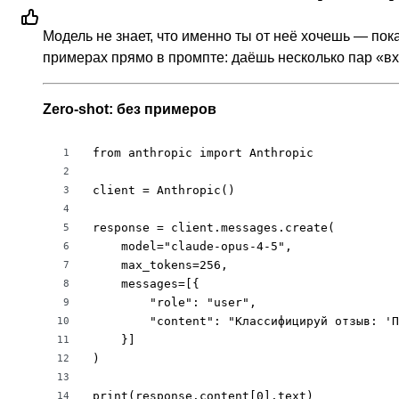
Модель не знает, что именно ты от неё хочешь — пок
примерах прямо в промпте: даёшь несколько пар «вх
Zero-shot: без примеров
from anthropic import Anthropic

1
2
client = Anthropic()

3
4
response = client.messages.create(

5
    model="claude-opus-4-5",

6
    max_tokens=256,

7
    messages=[{

8
        "role": "user",

9
        "content": "Классифицируй отзыв: 'П
10
    }]

11
)

12
13
print(response.content[0].text)

14