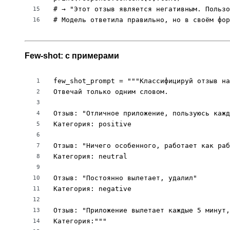
# → "Этот отзыв является негативным. Пользо
15
# Модель ответила правильно, но в своём фор
16
Few-shot: с примерами
few_shot_prompt = """Классифицируй отзыв на
1
Отвечай только одним словом.

2
3
Отзыв: "Отличное приложение, пользуюсь кажд
4
Категория: positive

5
6
Отзыв: "Ничего особенного, работает как раб
7
Категория: neutral

8
9
Отзыв: "Постоянно вылетает, удалил"

10
Категория: negative

11
12
Отзыв: "Приложение вылетает каждые 5 минут,
13
Категория:"""

14