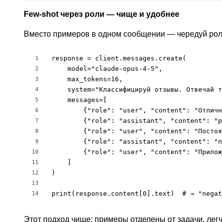
Few-shot через роли — чище и удобнее
Вместо примеров в одном сообщении — чередуй роли 
response = client.messages.create(

1
    model="claude-opus-4-5",

2
    max_tokens=16,

3
    system="Классифицируй отзывы. Отвечай т
4
    messages=[

5
        {"role": "user", "content": "Отличн
6
        {"role": "assistant", "content": "p
7
        {"role": "user", "content": "Постоя
8
        {"role": "assistant", "content": "n
9
        {"role": "user", "content": "Прилож
10
    ]

11
)

12
13
print(response.content[0].text)  # → "negat
14
Этот подход чище: примеры отделены от задачи, легч