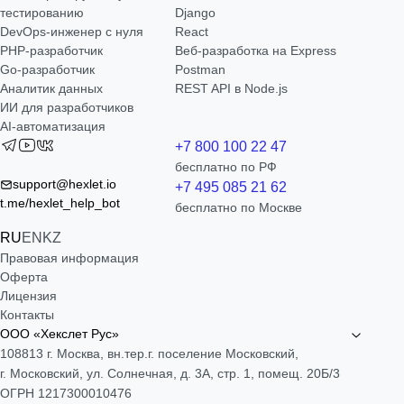
тестированию
Django
DevOps-инженер с нуля
React
РНР-разработчик
Веб-разработка на Express
Go-разработчик
Postman
Аналитик данных
REST API в Node.js
ИИ для разработчиков
AI-автоматизация
+7 800 100 22 47
бесплатно по РФ
support@hexlet.io
+7 495 085 21 62
t.me/hexlet_help_bot
бесплатно по Москве
RU
EN
KZ
Правовая информация
Оферта
Лицензия
Контакты
ООО «Хекслет Рус»
108813 г. Москва, вн.тер.г. поселение Московский,
г. Московский, ул. Солнечная, д. 3А, стр. 1, помещ. 20Б/3
ОГРН 1217300010476