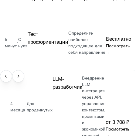
Определите
Тест
Бесплатно
5
С
наиболее
профориентации
·
минут
нуля
подходящее для
Посмотреть
себя направление
→
Внедрение
ПРОФЕССИЯ
LLM-
LLM:
разработчик
интеграция
через API,
4
Для
управление
·
месяца
продвинутых
контекстом,
промптами
от 3 708 ₽
и
экономикой
Посмотреть
моделей
→