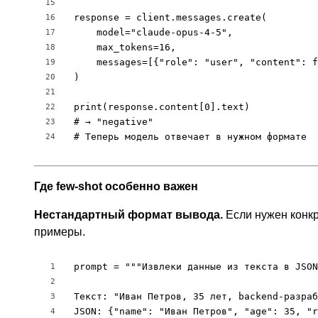
15
response = client.messages.create(

16
    model="claude-opus-4-5",

17
    max_tokens=16,

18
    messages=[{"role": "user", "content": f
19
)

20
21
print(response.content[0].text)

22
# → "negative"

23
# Теперь модель отвечает в нужном формате
24
Где few-shot особенно важен
Нестандартный формат вывода.
Если нужен конк
примеры.
prompt = """Извлеки данные из текста в JSON
1
2
Текст: "Иван Петров, 35 лет, backend-разраб
3
JSON: {"name": "Иван Петров", "age": 35, "r
4