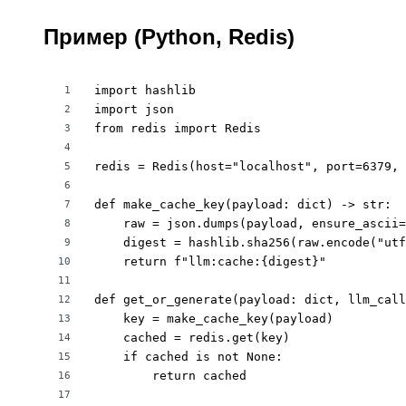
Пример (Python, Redis)
import hashlib

1
import json

2
from redis import Redis

3
4
redis = Redis(host="localhost", port=6379, 
5
6
def make_cache_key(payload: dict) -> str:

7
    raw = json.dumps(payload, ensure_ascii=
8
    digest = hashlib.sha256(raw.encode("utf
9
    return f"llm:cache:{digest}"

10
11
def get_or_generate(payload: dict, llm_call
12
    key = make_cache_key(payload)

13
    cached = redis.get(key)

14
    if cached is not None:

15
        return cached

16
17