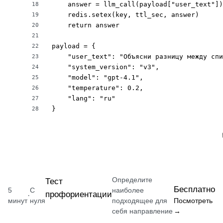
    answer = llm_call(payload["user_text"])

18
    redis.setex(key, ttl_sec, answer)

19
    return answer

20
21
payload = {

22
    "user_text": "Объясни разницу между спи
23
    "system_version": "v3",

24
    "model": "gpt-4.1",

25
    "temperature": 0.2,

26
    "lang": "ru"

27
}
28
Определите
Тест
Бесплатно
5
С
наиболее
профориентации
·
минут
нуля
подходящее для
Посмотреть
себя направление
→