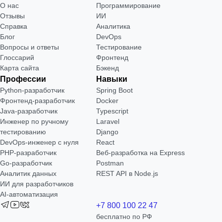
О нас
Программирование
Отзывы
ИИ
Справка
Аналитика
Блог
DevOps
Вопросы и ответы
Тестирование
Глоссарий
Фронтенд
Карта сайта
Бэкенд
Профессии
Навыки
Python-разработчик
Spring Boot
Фронтенд-разработчик
Docker
Java-разработчик
Typescript
Инженер по ручному
Laravel
тестированию
Django
DevOps-инженер с нуля
React
РНР-разработчик
Веб-разработка на Express
Go-разработчик
Postman
Аналитик данных
REST API в Node.js
ИИ для разработчиков
AI-автоматизация
+7 800 100 22 47
бесплатно по РФ