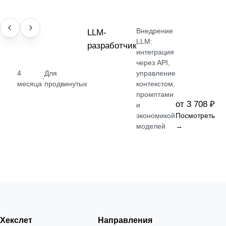
Внедрение
ПРОФЕССИЯ
LLM-
LLM:
разработчик
интеграция
через API,
4
Для
управление
·
месяца
продвинутых
контекстом,
промптами
от 3 708 ₽
и
экономикой
Посмотреть
моделей
→
Хекслет
Направления