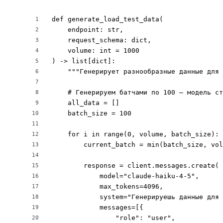
def generate_load_test_data(

1
    endpoint: str,

2
    request_schema: dict,

3
    volume: int = 1000

4
) -> list[dict]:

5
    """Генерирует разнообразные данные для 
6
7
    # Генерируем батчами по 100 — модель ст
8
    all_data = []

9
    batch_size = 100

10
11
    for i in range(0, volume, batch_size):

12
        current_batch = min(batch_size, vol
13
14
        response = client.messages.create(

15
            model="claude-haiku-4-5",

16
            max_tokens=4096,

17
            system="Генерируешь данные для 
18
            messages=[{

19
                "role": "user",

20