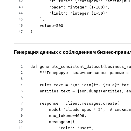
        "filters": {"category": "string|nul
42
        "page": "integer (1-100)",

43
        "limit": "integer (1-50)"

44
    },

45
    volume=500

46
)
47
Генерация данных с соблюдением бизнес-прави
def generate_consistent_dataset(business_ru
1
    """Генерирует взаимосвязанные данные с 
2
3
    rules_text = "\n".join(f"- {rule}" for 
4
    entities_text = json.dumps(entities, en
5
6
    response = client.messages.create(

7
        model="claude-opus-4-5",  # сложная
8
        max_tokens=4096,

9
        messages=[{

10
            "role": "user",

11