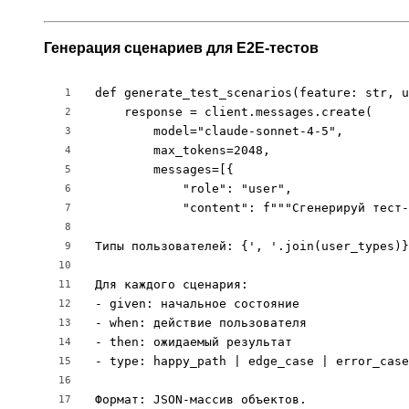
Генерация сценариев для E2E-тестов
def generate_test_scenarios(feature: str, u
1
    response = client.messages.create(

2
        model="claude-sonnet-4-5",

3
        max_tokens=2048,

4
        messages=[{

5
            "role": "user",

6
            "content": f"""Сгенерируй тест-
7
8
Типы пользователей: {', '.join(user_types)}

9
10
Для каждого сценария:

11
- given: начальное состояние

12
- when: действие пользователя

13
- then: ожидаемый результат

14
- type: happy_path | edge_case | error_case

15
16
Формат: JSON-массив объектов.

17