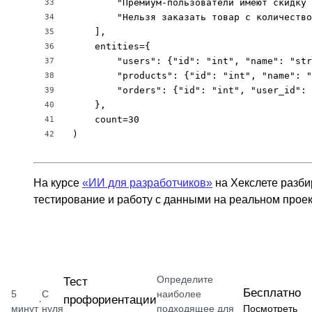
        "Премиум-пользователи имеют скидку 
33
        "Нельзя заказать товар с количество
34
    ],

35
    entities={

36
        "users": {"id": "int", "name": "str
37
        "products": {"id": "int", "name": "
38
        "orders": {"id": "int", "user_id": 
39
    },

40
    count=30

41
)
42
На курсе
«ИИ для разработчиков»
на Хекслете разби
тестирование и работу с данными на реальном проек
Определите
Тест
Бесплатно
5
С
наиболее
профориентации
·
минут
нуля
подходящее для
Посмотреть