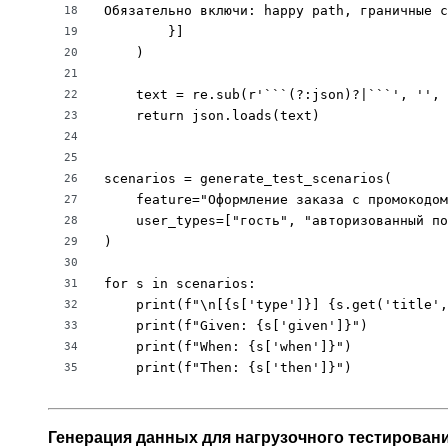
Обязательно включи: happy path, граничные с
18
        }]

19
    )

20
21
    text = re.sub(r'```(?:json)?|```', '', 
22
    return json.loads(text)

23
24
25
scenarios = generate_test_scenarios(

26
    feature="Оформление заказа с промокодом
27
    user_types=["гость", "авторизованный по
28
)

29
30
for s in scenarios:

31
    print(f"\n[{s['type']}] {s.get('title',
32
    print(f"Given: {s['given']}")

33
    print(f"When: {s['when']}")

34
    print(f"Then: {s['then']}")
35
Генерация данных для нагрузочного тестирован