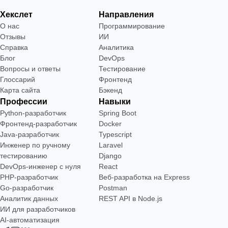
Хекслет
Направления
О нас
Программирование
Отзывы
ИИ
Справка
Аналитика
Блог
DevOps
Вопросы и ответы
Тестирование
Глоссарий
Фронтенд
Карта сайта
Бэкенд
Профессии
Навыки
Python-разработчик
Spring Boot
Фронтенд-разработчик
Docker
Java-разработчик
Typescript
Инженер по ручному
Laravel
тестированию
Django
DevOps-инженер с нуля
React
РНР-разработчик
Веб-разработка на Express
Go-разработчик
Postman
Аналитик данных
REST API в Node.js
ИИ для разработчиков
AI-автоматизация