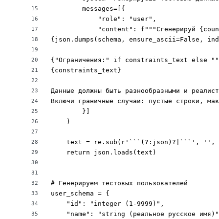
        messages=[{

15
            "role": "user",

16
            "content": f"""Сгенерируй {coun
17
{json.dumps(schema, ensure_ascii=False, ind
18
19
{"Ограничения:" if constraints_text else ""
20
{constraints_text}

21
22
Данные должны быть разнообразными и реалист
23
Включи граничные случаи: пустые строки, мак
24
        }]

25
    )

26
27
    text = re.sub(r'```(?:json)?|```', '', 
28
    return json.loads(text)

29
30
31
# Генерируем тестовых пользователей

32
user_schema = {

33
    "id": "integer (1-9999)",

34
    "name": "string (реальное русское имя)"
35