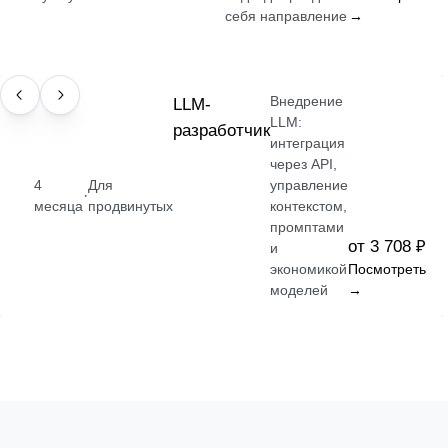
себя направление
→
Внедрение
ПРОФЕССИЯ
LLM-
LLM:
разработчик
интеграция
через API,
4
Для
управление
·
месяца
продвинутых
контекстом,
промптами
от 3 708 ₽
и
экономикой
Посмотреть
моделей
→