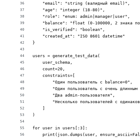
    "email": "string (валидный email)",

36
    "age": "integer (18-80)",

37
    "role": "enum: admin|manager|user",

38
    "balance": "float (0-100000, 2 знака по
39
    "is_verified": "boolean",

40
    "created_at": "ISO 8601 datetime"

41
}

42
43
users = generate_test_data(

44
    user_schema,

45
    count=20,

46
    constraints=[

47
        "Один пользователь с balance=0",

48
        "Один пользователь с очень длинным 
49
        "Два admin-пользователя",

50
        "Несколько пользователей с одинаков
51
    ]

52
)

53
54
for user in users[:3]:

55
    print(json.dumps(user, ensure_ascii=Fal
56