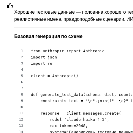
Хорошие тестовые данные — половина хорошего тест
реалистичные имена, правдоподобные сценарии. ИИ 
Базовая генерация по схеме
from anthropic import Anthropic

1
import json

2
import re

3
4
client = Anthropic()

5
6
7
def generate_test_data(schema: dict, count:
8
    constraints_text = "\n".join(f"- {c}" f
9
10
    response = client.messages.create(

11
        model="claude-haiku-4-5",

12
        max_tokens=2048,

13
        system="Генерируешь тестовые данные
14