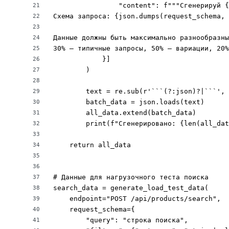
                "content": f"""Сгенерируй {
21
Схема запроса: {json.dumps(request_schema, 
22
23
Данные должны быть максимально разнообразны
24
30% — типичные запросы, 50% — вариации, 20%
25
            }]

26
        )

27
28
        text = re.sub(r'```(?:json)?|```', 
29
        batch_data = json.loads(text)

30
        all_data.extend(batch_data)

31
        print(f"Сгенерировано: {len(all_dat
32
33
    return all_data

34
35
36
# Данные для нагрузочного теста поиска

37
search_data = generate_load_test_data(

38
    endpoint="POST /api/products/search",

39
    request_schema={

40
        "query": "строка поиска",

41