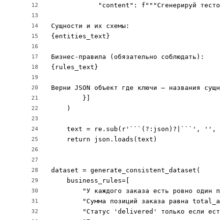
            "content": f"""Сгенерируй тесто
12
13
Сущности и их схемы:

14
{entities_text}

15
16
Бизнес-правила (обязательно соблюдать):

17
{rules_text}

18
19
Верни JSON объект где ключи — названия сущн
20
        }]

21
    )

22
23
    text = re.sub(r'```(?:json)?|```', '', 
24
    return json.loads(text)

25
26
27
dataset = generate_consistent_dataset(

28
    business_rules=[

29
        "У каждого заказа есть ровно один п
30
        "Сумма позиций заказа равна total_a
31
        "Статус 'delivered' только если ест
32