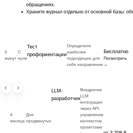
обращениях.
Храните журнал отдельно от основной базы: об
Определите
Тест
Бесплатно
5
С
наиболее
профориентации
·
минут
нуля
подходящее для
Посмотреть
себя направление
→
Внедрение
ПРОФЕССИЯ
LLM-
LLM:
разработчик
интеграция
через API,
4
Для
управление
·
месяца
продвинутых
контекстом,
промптами
от 3 708 ₽