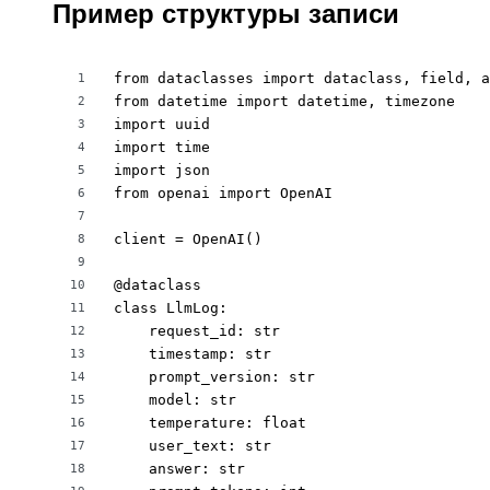
Пример структуры записи
from dataclasses import dataclass, field, a
1
from datetime import datetime, timezone

2
import uuid

3
import time

4
import json

5
from openai import OpenAI

6
7
client = OpenAI()

8
9
@dataclass

10
class LlmLog:

11
    request_id: str

12
    timestamp: str

13
    prompt_version: str

14
    model: str

15
    temperature: float

16
    user_text: str

17
    answer: str

18