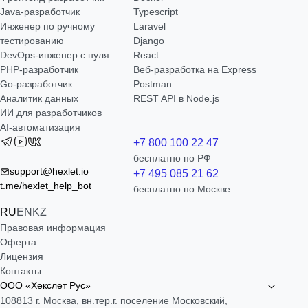
Java-разработчик
Typescript
Инженер по ручному
Laravel
тестированию
Django
DevOps-инженер с нуля
React
РНР-разработчик
Веб-разработка на Express
Go-разработчик
Postman
Аналитик данных
REST API в Node.js
ИИ для разработчиков
AI-автоматизация
+7 800 100 22 47
бесплатно по РФ
support@hexlet.io
+7 495 085 21 62
t.me/hexlet_help_bot
бесплатно по Москве
RU
EN
KZ
Правовая информация
Оферта
Лицензия
Контакты
ООО «Хекслет Рус»
108813 г. Москва, вн.тер.г. поселение Московский,