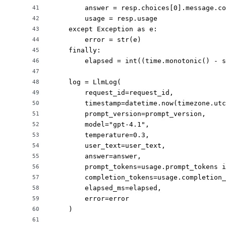
        answer = resp.choices[0].message.co
41
        usage = resp.usage

42
    except Exception as e:

43
        error = str(e)

44
    finally:

45
        elapsed = int((time.monotonic() - s
46
47
    log = LlmLog(

48
        request_id=request_id,

49
        timestamp=datetime.now(timezone.utc
50
        prompt_version=prompt_version,

51
        model="gpt-4.1",

52
        temperature=0.3,

53
        user_text=user_text,

54
        answer=answer,

55
        prompt_tokens=usage.prompt_tokens i
56
        completion_tokens=usage.completion_
57
        elapsed_ms=elapsed,

58
        error=error

59
    )

60
61