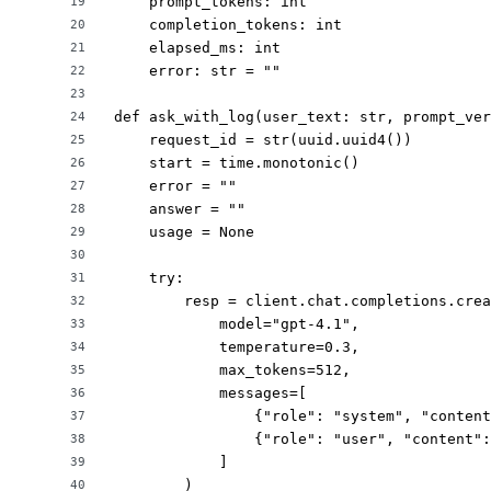
    prompt_tokens: int

19
    completion_tokens: int

20
    elapsed_ms: int

21
    error: str = ""

22
23
def ask_with_log(user_text: str, prompt_ver
24
    request_id = str(uuid.uuid4())

25
    start = time.monotonic()

26
    error = ""

27
    answer = ""

28
    usage = None

29
30
    try:

31
        resp = client.chat.completions.crea
32
            model="gpt-4.1",

33
            temperature=0.3,

34
            max_tokens=512,

35
            messages=[

36
                {"role": "system", "content
37
                {"role": "user", "content":
38
            ]

39
        )

40