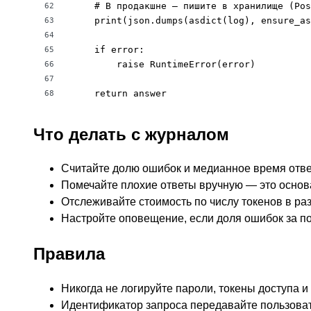
    # В продакшне — пишите в хранилище (Pos
62
    print(json.dumps(asdict(log), ensure_as
63
64
    if error:

65
        raise RuntimeError(error)

66
67
    return answer
68
Что делать с журналом
Считайте долю ошибок и медианное время отве
Помечайте плохие ответы вручную — это основ
Отслеживайте стоимость по числу токенов в раз
Настройте оповещение, если доля ошибок за по
Правила
Никогда не логируйте пароли, токены доступа 
Идентификатор запроса передавайте пользоват