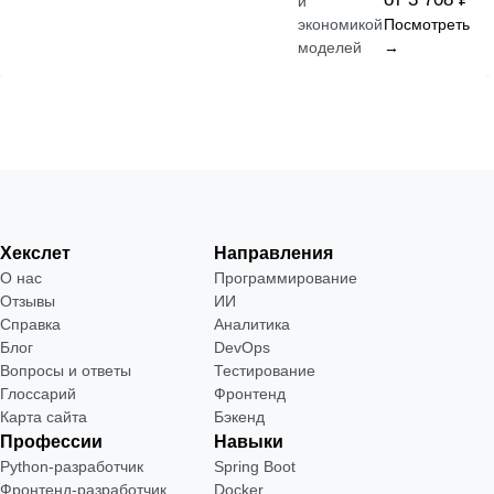
и
экономикой
Посмотреть
моделей
→
Хекслет
Направления
О нас
Программирование
Отзывы
ИИ
Справка
Аналитика
Блог
DevOps
Вопросы и ответы
Тестирование
Глоссарий
Фронтенд
Карта сайта
Бэкенд
Профессии
Навыки
Python-разработчик
Spring Boot
Фронтенд-разработчик
Docker