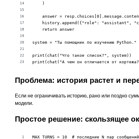
    )

14
15
    answer = resp.choices[0].message.conten
16
    history.append({"role": "assistant", "c
17
    return answer

18
19
system = "Ты помощник по изучению Python."

20
21
print(chat("Что такое список?", system))

22
print(chat("А чем он отличается от кортежа?
23
Проблема: история растет и пер
Если не ограничивать историю, рано или поздно су
модели.
Простое решение: скользящее о
MAX_TURNS = 10  # последние N пар сообщений

1