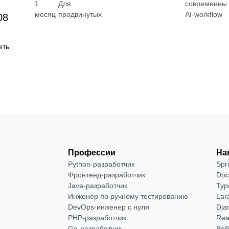
1
Для
современны
·
месяц
продвинутых
AI-workflow
08
еть
Профессии
На
Python-разработчик
Spr
Фронтенд-разработчик
Doc
Java-разработчик
Typ
Инженер по ручному тестированию
Lar
DevOps-инженер с нуля
Dja
РНР-разработчик
Rea
Go-разработчик
Веб