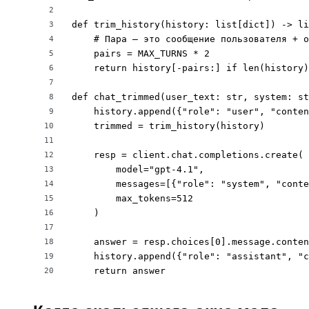
2
def trim_history(history: list[dict]) -> li
3
    # Пара — это сообщение пользователя + о
4
    pairs = MAX_TURNS * 2

5
    return history[-pairs:] if len(history)
6
7
def chat_trimmed(user_text: str, system: st
8
    history.append({"role": "user", "conten
9
    trimmed = trim_history(history)

10
11
    resp = client.chat.completions.create(

12
        model="gpt-4.1",

13
        messages=[{"role": "system", "conte
14
        max_tokens=512

15
    )

16
17
    answer = resp.choices[0].message.conten
18
    history.append({"role": "assistant", "c
19
    return answer
20