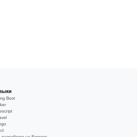
м
4
С
интеграц
·
месяца
нуля
сервисов
от 1 458
запуск AI
₽
функций
Посмотреть
→
выки
ing Boot
ker
escript
avel
ngo
ct
-разработка на Express