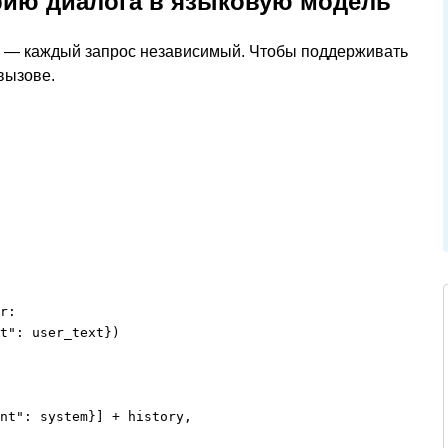
рию диалога в языковую модель
 — каждый запрос независимый. Чтобы поддерживать
вызове.
r:

t": user_text})

nt": system}] + history,
