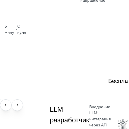
направление
5
С
·
минут
нуля
Беспла
Внедрение
ПРОФЕССИЯ
LLM-
LLM:
разработчик
интеграция
через API,