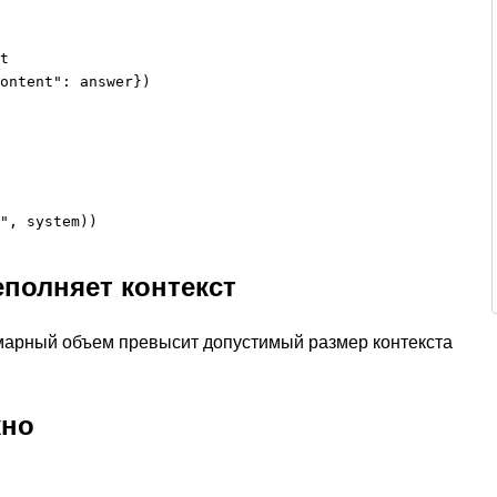
t

ontent": answer})

", system))
еполняет контекст
ммарный объем превысит допустимый размер контекста
кно