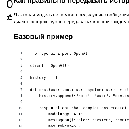
Как правильно передавать исто
0
Языковая модель не помнит предыдущие сообщения
диалог, историю нужно передавать явно при каждом 
Базовый пример
from openai import OpenAI

1
2
client = OpenAI()

3
4
history = []

5
6
def chat(user_text: str, system: str) -> st
7
    history.append({"role": "user", "conten
8
9
    resp = client.chat.completions.create(

10
        model="gpt-4.1",

11
        messages=[{"role": "system", "conte
12
        max_tokens=512

13