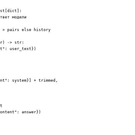
st[dict]:

твет модели

 > pairs else history

r) -> str:

t": user_text})

nt": system}] + trimmed,

t

ontent": answer})
