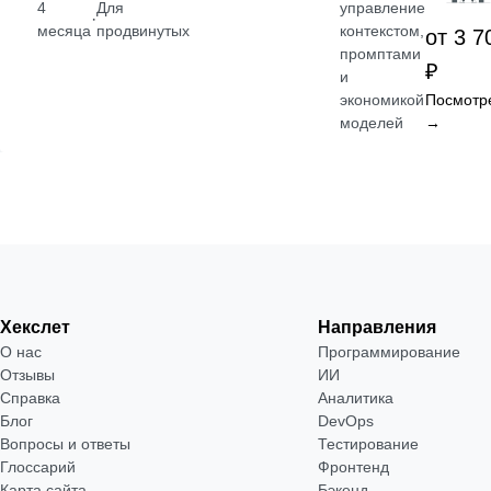
4
Для
управление
·
месяца
продвинутых
контекстом,
от 3 7
промптами
₽
и
экономикой
Посмотр
моделей
→
Хекслет
Направления
О нас
Программирование
Отзывы
ИИ
Справка
Аналитика
Блог
DevOps
Вопросы и ответы
Тестирование
Глоссарий
Фронтенд
Карта сайта
Бэкенд