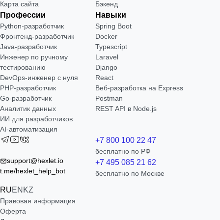
Карта сайта
Бэкенд
Профессии
Навыки
Python-разработчик
Spring Boot
Фронтенд-разработчик
Docker
Java-разработчик
Typescript
Инженер по ручному
Laravel
тестированию
Django
DevOps-инженер с нуля
React
РНР-разработчик
Веб-разработка на Express
Go-разработчик
Postman
Аналитик данных
REST API в Node.js
ИИ для разработчиков
AI-автоматизация
+7 800 100 22 47
бесплатно по РФ
support@hexlet.io
+7 495 085 21 62
t.me/hexlet_help_bot
бесплатно по Москве
RU
EN
KZ
Правовая информация
Оферта