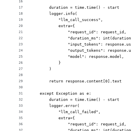
16
        duration = time.time() - start

17
        logger.info(

18
            "llm_call_success",

19
            extra={

20
                "request_id": request_id,

21
                "duration_ms": int(duration
22
                "input_tokens": response.us
23
                "output_tokens": response.u
24
                "model": response.model,

25
            }

26
        )

27
28
        return response.content[0].text

29
30
    except Exception as e:

31
        duration = time.time() - start

32
        logger.error(

33
            "llm_call_failed",

34
            extra={

35
                "request_id": request_id,

36
                "duration_ms": int(duration
37