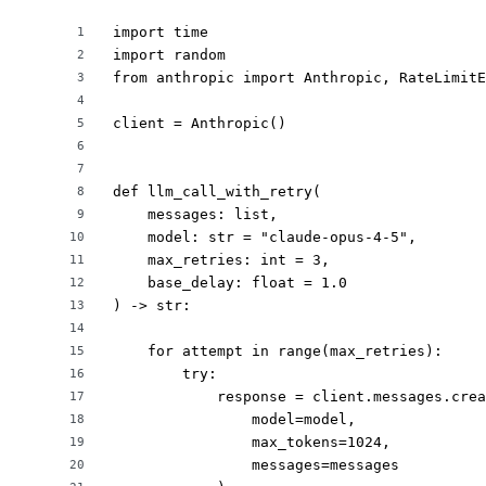
import time

1
import random

2
from anthropic import Anthropic, RateLimitE
3
4
client = Anthropic()

5
6
7
def llm_call_with_retry(

8
    messages: list,

9
    model: str = "claude-opus-4-5",

10
    max_retries: int = 3,

11
    base_delay: float = 1.0

12
) -> str:

13
14
    for attempt in range(max_retries):

15
        try:

16
            response = client.messages.crea
17
                model=model,

18
                max_tokens=1024,

19
                messages=messages

20