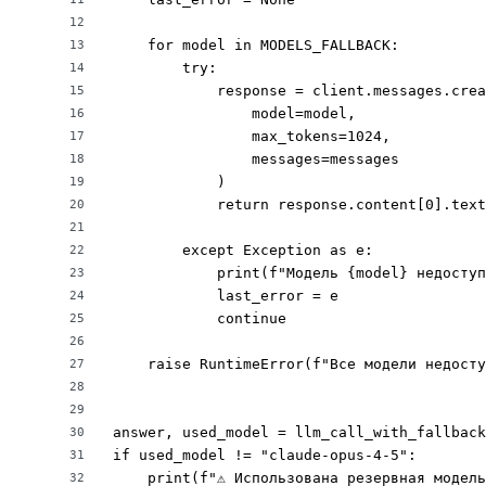
12
    for model in MODELS_FALLBACK:

13
        try:

14
            response = client.messages.crea
15
                model=model,

16
                max_tokens=1024,

17
                messages=messages

18
            )

19
            return response.content[0].text
20
21
        except Exception as e:

22
            print(f"Модель {model} недоступ
23
            last_error = e

24
            continue

25
26
    raise RuntimeError(f"Все модели недосту
27
28
29
answer, used_model = llm_call_with_fallback
30
if used_model != "claude-opus-4-5":

31
    print(f"⚠️ Использована резервная модел
32