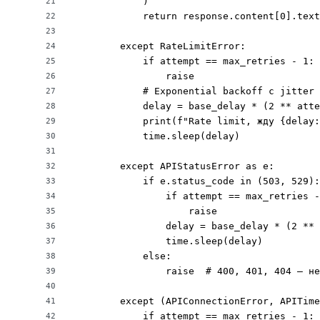
            )

21
            return response.content[0].text

22
23
        except RateLimitError:

24
            if attempt == max_retries - 1:

25
                raise

26
            # Exponential backoff с jitter

27
            delay = base_delay * (2 ** atte
28
            print(f"Rate limit, жду {delay:
29
            time.sleep(delay)

30
31
        except APIStatusError as e:

32
            if e.status_code in (503, 529):
33
                if attempt == max_retries -
34
                    raise

35
                delay = base_delay * (2 ** 
36
                time.sleep(delay)

37
            else:

38
                raise  # 400, 401, 404 — не
39
40
        except (APIConnectionError, APITime
41
            if attempt == max_retries - 1:

42