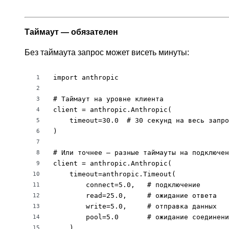
Таймаут — обязателен
Без таймаута запрос может висеть минуты:
import anthropic

1
2
# Таймаут на уровне клиента

3
client = anthropic.Anthropic(

4
    timeout=30.0  # 30 секунд на весь запро
5
)

6
7
# Или точнее — разные таймауты на подключен
8
client = anthropic.Anthropic(

9
    timeout=anthropic.Timeout(

10
        connect=5.0,   # подключение

11
        read=25.0,     # ожидание ответа

12
        write=5.0,     # отправка данных

13
        pool=5.0       # ожидание соединени
14
    )

15