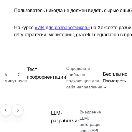
Пользователь никогда не должен видеть сырые ошиб
На курсе
«ИИ для разработчиков»
на Хекслете разби
retry-стратегии, мониторинг, graceful degradation в п
Определите
Тест
Бесплатно
5
С
наиболее
профориентации
·
минут
нуля
подходящее для
Посмотреть
себя направление
→
Внедрение
ПРОФЕССИЯ
LLM-
LLM:
разработчик
интеграция
через API,