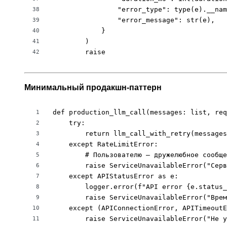
                "error_type": type(e).__nam
38
                "error_message": str(e),

39
            }

40
        )

41
        raise
42
Минимальный продакшн-паттерн
def production_llm_call(messages: list, req
1
    try:

2
        return llm_call_with_retry(messages
3
    except RateLimitError:

4
        # Пользователю — дружелюбное сообще
5
        raise ServiceUnavailableError("Серв
6
    except APIStatusError as e:

7
        logger.error(f"API error {e.status_
8
        raise ServiceUnavailableError("Врем
9
    except (APIConnectionError, APITimeoutE
10
        raise ServiceUnavailableError("Не 
11