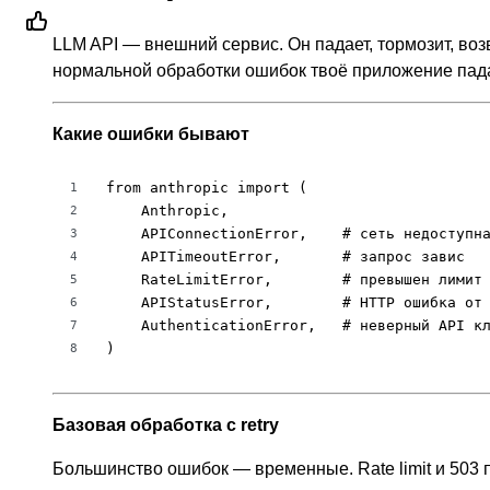
LLM API — внешний сервис. Он падает, тормозит, возв
нормальной обработки ошибок твоё приложение пада
Какие ошибки бывают
from anthropic import (

1
    Anthropic,

2
    APIConnectionError,    # сеть недоступна
3
    APITimeoutError,       # запрос завис

4
    RateLimitError,        # превышен лимит 
5
    APIStatusError,        # HTTP ошибка от 
6
    AuthenticationError,   # неверный API кл
7
)
8
Базовая обработка с retry
Большинство ошибок — временные. Rate limit и 503 п