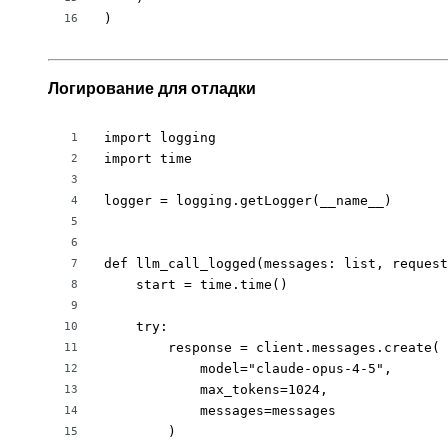
)
16
Логирование для отладки
import logging

1
import time

2
3
logger = logging.getLogger(__name__)

4
5
6
def llm_call_logged(messages: list, request
7
    start = time.time()

8
9
    try:

10
        response = client.messages.create(

11
            model="claude-opus-4-5",

12
            max_tokens=1024,

13
            messages=messages

14
        )

15