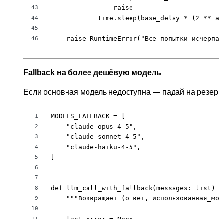
                raise

43
            time.sleep(base_delay * (2 ** a
44
45
    raise RuntimeError("Все попытки исчерпа
46
Fallback на более дешёвую модель
Если основная модель недоступна — падай на резер
MODELS_FALLBACK = [

1
    "claude-opus-4-5",

2
    "claude-sonnet-4-5",

3
    "claude-haiku-4-5",

4
]

5
6
7
def llm_call_with_fallback(messages: list) 
8
    """Возвращает (ответ, использованная_мо
9
10
    last_error = None

11