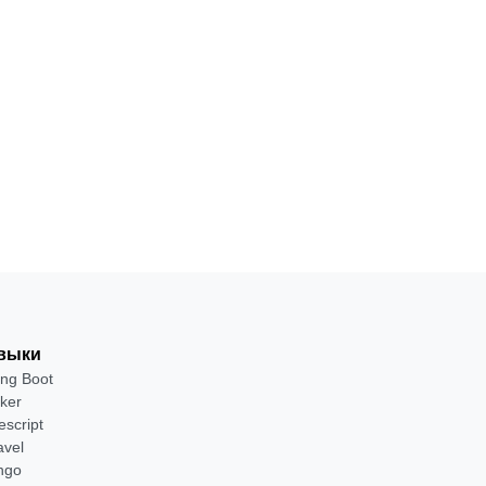
архитектуру
на
и чистый
код на
2
Для
·
Python
Python
месяца
продвинутых
от 2 400 ₽
Посмотреть
→
выки
ing Boot
ker
escript
avel
ngo