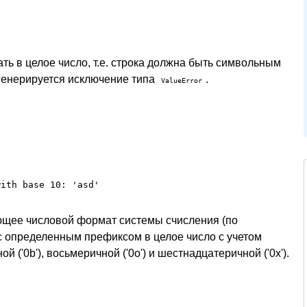
ть в целое число, т.е. строка должна быть символьным
сгенерируется исключение типа
.
ValueError
with base 10: 'asd'
яющее числовой формат системы счисления (по
с определенным префиксом в целое число с учетом
('0b'), восьмеричной ('0o') и шестнадцатеричной ('0x').