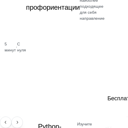
наиболее
профориентации
подходящее
для себя
направление
5
С
·
минут
нуля
Беспла
Изучите
ПРОФЕССИЯ
Python-