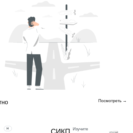
Посмотреть →
тно
Изучите
НАВЫК
СИКП