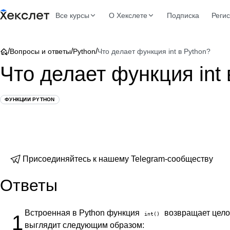
Все курсы
О Хекслете
Подписка
Реги
/
/
/
Вопросы и ответы
Python
Что делает функция int в Python?
Что делает функция int 
ФУНКЦИИ PYTHON
Присоединяйтесь к нашему Telegram-сообществу
Ответы
Встроенная в Python функция
возвращает целое
int()
1
выглядит следующим образом: