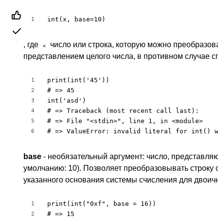
int(x, base=10)
1
, где
число или строка, которую можно преобразова
x
представлением целого числа, в противном случае 
print(int('45'))

1
# => 45

2
int('asd')

3
# => Traceback (most recent call last):

4
# => File "<stdin>", line 1, in <module>

5
# => ValueError: invalid literal for int() 
6
base
- необязательный аргумент: число, представл
умолчанию: 10). Позволяет преобразовывать строку 
указанного основания системы счисления для двоичной 
print(int("0xf", base = 16))

1
# => 15

2