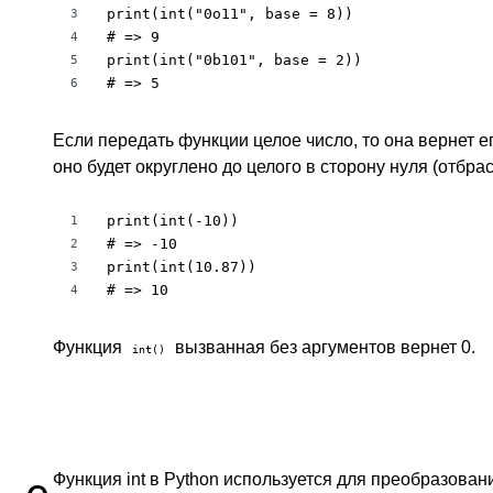
print(int("0o11", base = 8))

3
# => 9

4
print(int("0b101", base = 2))

5
# => 5
6
Если передать функции целое число, то она вернет е
оно будет округлено до целого в сторону нуля (отбра
print(int(-10))

1
# => -10

2
print(int(10.87))

3
# => 10
4
Функция
вызванная без аргументов вернет 0.
int()
Функция int в Python используется для преобразова