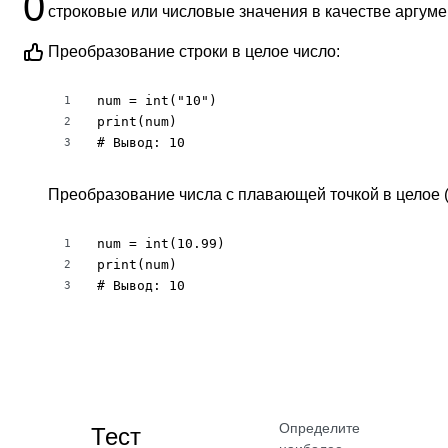
0
строковые или числовые значения в качестве аргуме
Преобразование строки в целое число:
num = int("10")

1
print(num)

2
# Вывод: 10
3
Преобразование числа с плавающей точкой в целое (
num = int(10.99)

1
print(num)

2
# Вывод: 10
3
Определите
Тест