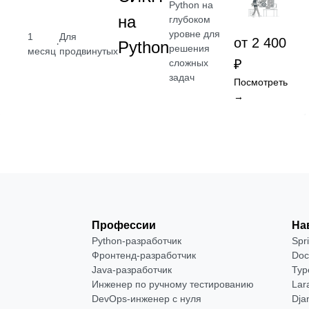
Python на
на
глубоком
уровне для
1
Для
от 2 400
·
Python
решения
месяц
продвинутых
₽
сложных
задач
Посмотреть
→
Профессии
На
Python-разработчик
Spr
Фронтенд-разработчик
Doc
Java-разработчик
Typ
Инженер по ручному тестированию
Lar
DevOps-инженер с нуля
Dja