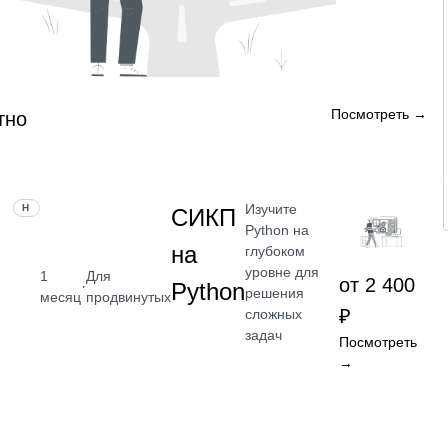
Посмотреть →
тно
Изучите
НАВЫК
СИКП
Python на
на
глубоком
уровне для
1
Для
от 2 400
·
Python
решения
месяц
продвинутых
₽
сложных
задач
Посмотреть
→