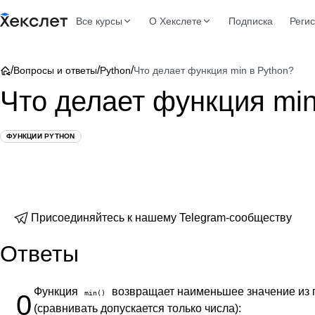
Все курсы
О Хекслете
Подписка
Реги
/
/
/
Вопросы и ответы
Python
Что делает функция min в Python?
Что делает функция min
ФУНКЦИИ PYTHON
Присоединяйтесь к нашему Telegram-сообществу
Ответы
Функция
возвращает наименьшее значение из п
min()
0
(сравнивать допускается только числа):