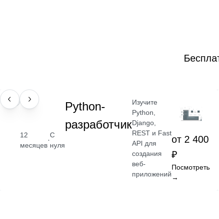
Беспла
Изучите
ПРОФЕССИЯ
Python-
Python,
разработчик
Django,
REST и Fast
12
С
от 2 400
·
API для
месяцев
нуля
₽
создания
веб-
Посмотреть
приложений
→