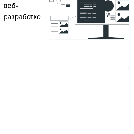
веб-
разработке
Изучите
НАВЫК
ООП
архитектуру
на
и чистый
код на
2
Для
·
Python
Python
месяца
продвинутых
от 2 400 ₽
Посмотреть
→