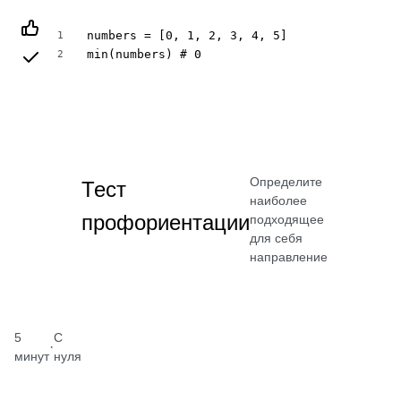
numbers = [0, 1, 2, 3, 4, 5]

1
min(numbers) # 0
2
Определите
Тест
наиболее
профориентации
подходящее
для себя
направление
5
С
·
минут
нуля