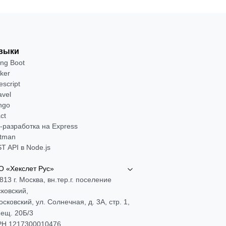
выки
ing Boot
ker
escript
avel
ngo
ct
-разработка на Express
tman
T API в Node.js
 «Хекслет Рус»
813 г. Москва, вн.тер.г. поселение
ковский,
Московский, ул. Солнечная, д. 3А, стр. 1,
ещ. 20Б/3
Н 1217300010476