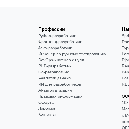
Профессии
На
Python-разработчик
Spr
Фронтенд-разработчик
Doc
Java-разработчик
Typ
Инженер по ручному тестированию
Lar
DevOps-инженер с нуля
Dja
РНР-разработчик
Rea
Go-разработчик
Веб
Аналитик данных
Pos
ИИ для разработчиков
RES
AI-автоматизация
Правовая информация
ООО
Оферта
108
Лицензия
Мос
Контакты
г. 
пом
ОГР