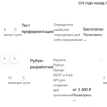
4 года назад
Определите
Тест
Бесплатно
5
С
наиболее
профориентации
·
минут
нуля
подходящее для
Посмотреть
себя направление
→
Изучите
ПРОФЕССИЯ
Python-
НАВ
Python,
разработчик
Django,
REST и Fast
12
С
1
·
API для
месяцев
нуля
м
создания
от 2 400 ₽
веб-
приложений
Посмотреть
→