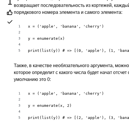
1
возвращает последовательность из кортежей, каждый
порядкового номера элемента и самого элемента:
x = ('apple', 'banana', 'cherry')

1
2
y = enumerate(x)

3
4
print(list(y)) # => [(0, 'apple'), (1, 'ban
5
Также, в качестве необязательного аргумента, можно
которое определит с какого числа будет начат отсчет 
умолчанию это 0:
x = ('apple', 'banana', 'cherry')

1
2
y = enumerate(x, 2)

3
4
print(list(y)) # => [(2, 'apple'), (3, 'ban
5