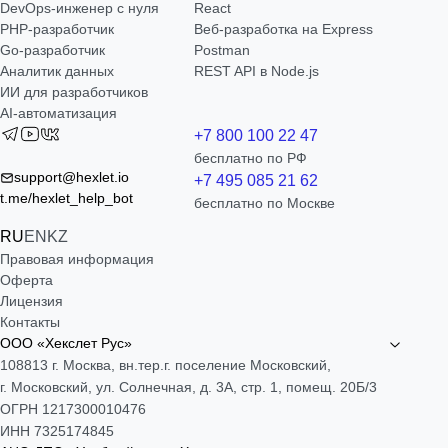
DevOps-инженер с нуля
React
РНР-разработчик
Веб-разработка на Express
Go-разработчик
Postman
Аналитик данных
REST API в Node.js
ИИ для разработчиков
AI-автоматизация
+7 800 100 22 47
бесплатно по РФ
support@hexlet.io
+7 495 085 21 62
t.me/hexlet_help_bot
бесплатно по Москве
RU
EN
KZ
Правовая информация
Оферта
Лицензия
Контакты
ООО «Хекслет Рус»
108813 г. Москва, вн.тер.г. поселение Московский,
г. Московский, ул. Солнечная, д. 3А, стр. 1, помещ. 20Б/3
ОГРН 1217300010476
ИНН 7325174845