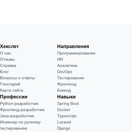
Хекслет
Направления
О нас
Программирование
Отзывы
ИИ
Справка
Аналитика
Блог
DevOps
Вопросы и ответы
Тестирование
Глоссарий
Фронтенд
Карта сайта
Бэкенд
Профессии
Навыки
Python-разработчик
Spring Boot
Фронтенд-разработчик
Docker
Java-разработчик
Typescript
Инженер по ручному
Laravel
тестированию
Django