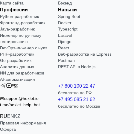
Карта сайта
Бэкенд
Профессии
Навыки
Python-разработчик
Spring Boot
Фронтенд-разработчик
Docker
Java-разработчик
Typescript
Инженер по ручному
Laravel
тестированию
Django
DevOps-инженер с нуля
React
РНР-разработчик
Веб-разработка на Express
Go-разработчик
Postman
Аналитик данных
REST API в Node.js
ИИ для разработчиков
AI-автоматизация
+7 800 100 22 47
бесплатно по РФ
support@hexlet.io
+7 495 085 21 62
t.me/hexlet_help_bot
бесплатно по Москве
RU
EN
KZ
Правовая информация
Оферта