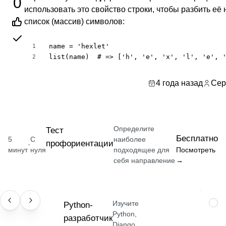
0
использовать это свойство строки, чтобы разбить её 
список (массив) символов:
name = 'hexlet'

1
list(name)  # => ['h', 'e', 'x', 'l', 'e', 
2
4 года назад
Сер
Определите
Тест
Бесплатно
5
С
наиболее
профориентации
·
минут
нуля
подходящее для
Посмотреть
себя направление
→
Изучите
ПРОФЕССИЯ
Python-
НАВ
Python,
разработчик
Django,