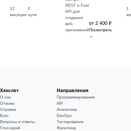
REST и Fast
12
С
1
·
API для
месяцев
нуля
м
создания
от 2 400 ₽
веб-
приложений
Посмотреть
→
Хекслет
Направления
О нас
Программирование
Отзывы
ИИ
Справка
Аналитика
Блог
DevOps
Вопросы и ответы
Тестирование
Глоссарий
Фронтенд