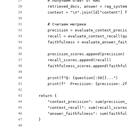
        # Получаем ответ от RAG

27
        retrieved_docs, answer = rag_system
28
        context = "\n".join([d["content"] f
29
30
        # Считаем метрики

31
        precision = evaluate_context_precis
32
        recall = evaluate_context_recall(qu
33
        faithfulness = evaluate_answer_fait
34
35
        precision_scores.append(precision)

36
        recall_scores.append(recall)

37
        faithfulness_scores.append(faithful
38
39
        print(f"Q: {question[:50]}...")

40
        print(f"  Precision: {precision:.2f
41
42
    return {

43
        "context_precision": sum(precision_
44
        "context_recall": sum(recall_scores
45
        "answer_faithfulness": sum(faithful
46
    }

47
48