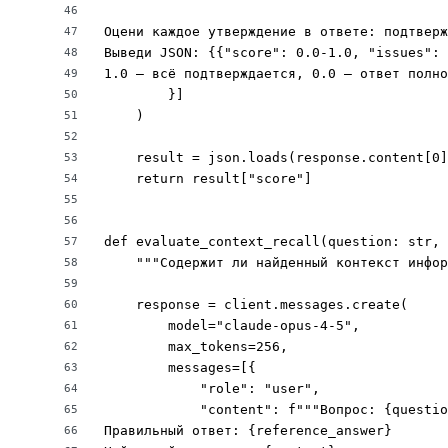
46
Оцени каждое утверждение в ответе: подтверж
47
Выведи JSON: {{"score": 0.0-1.0, "issues": 
48
1.0 — всё подтверждается, 0.0 — ответ полно
49
        }]

50
    )

51
52
    result = json.loads(response.content[0]
53
    return result["score"]

54
55
56
def evaluate_context_recall(question: str, 
57
    """Содержит ли найденный контекст инфор
58
59
    response = client.messages.create(

60
        model="claude-opus-4-5",

61
        max_tokens=256,

62
        messages=[{

63
            "role": "user",

64
            "content": f"""Вопрос: {questio
65
Правильный ответ: {reference_answer}

66