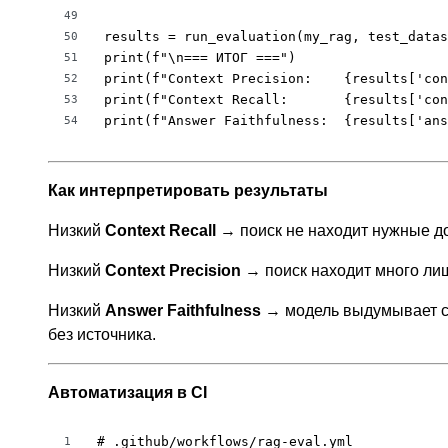
49
results = run_evaluation(my_rag, test_datas
50
print(f"\n=== ИТОГ ===")

51
print(f"Context Precision:    {results['con
52
print(f"Context Recall:       {results['con
53
print(f"Answer Faithfulness:  {results['ans
54
Как интерпретировать результаты
Низкий
Context Recall
→ поиск не находит нужные до
Низкий
Context Precision
→ поиск находит много ли
Низкий
Answer Faithfulness
→ модель выдумывает све
без источника.
Автоматизация в CI
# .github/workflows/rag-eval.yml

1