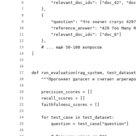
        "relevant_doc_ids": ["doc_42", "doc
6
    },

7
    {

8
        "question": "Что значит статус 429?
9
        "reference_answer": "429 Too Many R
10
        "relevant_doc_ids": ["doc_8"]

11
    },

12
    # ... ещё 50-100 вопросов

13
]

14
15
16
def run_evaluation(rag_system, test_dataset
17
    """Прогоняет датасет и считает агрегиро
18
19
    precision_scores = []

20
    recall_scores = []

21
    faithfulness_scores = []

22
23
    for test_case in test_dataset:

24
        question = test_case["question"]

25
26