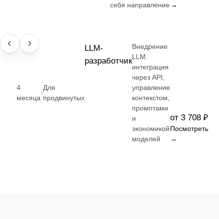
себя направление
→
Внедрение
ПРОФЕССИЯ
LLM-
LLM:
разработчик
интеграция
через API,
4
Для
управление
·
месяца
продвинутых
контекстом,
промптами
от 3 708 ₽
и
экономикой
Посмотреть
моделей
→