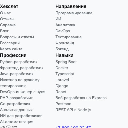
Хекслет
Направления
О нас
Программирование
Отзывы
ИИ
Справка
Аналитика
Блог
DevOps
Вопросы и ответы
Тестирование
Глоссарий
Фронтенд
Карта сайта
Бэкенд
Профессии
Навыки
Python-разработчик
Spring Boot
Фронтенд-разработчик
Docker
Java-разработчик
Typescript
Инженер по ручному
Laravel
тестированию
Django
DevOps-инженер с нуля
React
РНР-разработчик
Веб-разработка на Express
Go-разработчик
Postman
Аналитик данных
REST API в Node.js
ИИ для разработчиков
AI-автоматизация