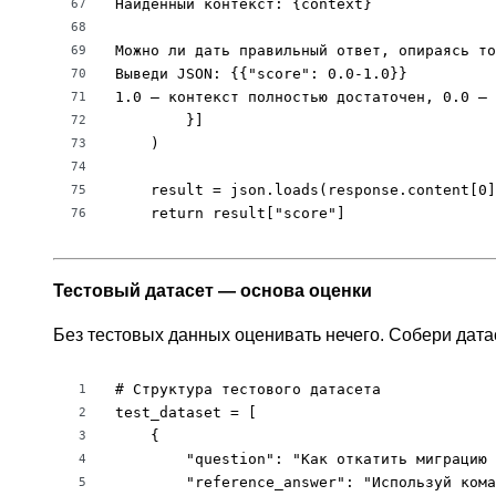
Найденный контекст: {context}

67
68
Можно ли дать правильный ответ, опираясь то
69
Выведи JSON: {{"score": 0.0-1.0}}

70
1.0 — контекст полностью достаточен, 0.0 — 
71
        }]

72
    )

73
74
    result = json.loads(response.content[0]
75
    return result["score"]
76
Тестовый датасет — основа оценки
Без тестовых данных оценивать нечего. Собери дата
# Структура тестового датасета

1
test_dataset = [

2
    {

3
        "question": "Как откатить миграцию 
4
        "reference_answer": "Используй кома
5