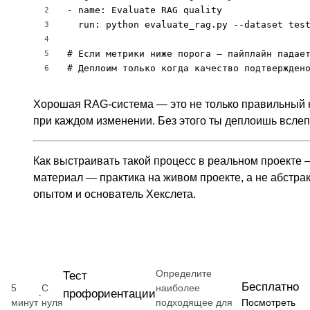
- name: Evaluate RAG quality

2
  run: python evaluate_rag.py --dataset test
3
4
# Если метрики ниже порога — пайплайн падает
5
# Деплоим только когда качество подтвержден
6
Хорошая RAG-система — это не только правильный ко
при каждом изменении. Без этого ты деплоишь вслеп
Как выстраивать такой процесс в реальном проекте 
материал — практика на живом проекте, а не абстра
опытом и основатель Хекслета.
Определите
Тест
Бесплатно
5
С
наиболее
профориентации
·
минут
нуля
подходящее для
Посмотреть