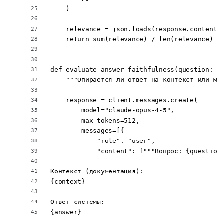
    )

25
26
    relevance = json.loads(response.content
27
    return sum(relevance) / len(relevance)

28
29
30
def evaluate_answer_faithfulness(question: 
31
    """Опирается ли ответ на контекст или м
32
33
    response = client.messages.create(

34
        model="claude-opus-4-5",

35
        max_tokens=512,

36
        messages=[{

37
            "role": "user",

38
            "content": f"""Вопрос: {questio
39
40
Контекст (документация):

41
{context}

42
43
Ответ системы:

44
{answer}

45