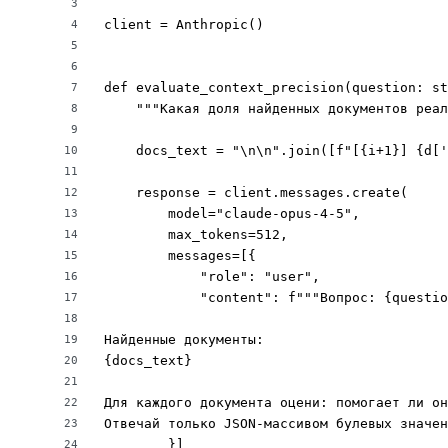
3
client = Anthropic()

4
5
6
def evaluate_context_precision(question: st
7
    """Какая доля найденных документов реал
8
9
    docs_text = "\n\n".join([f"[{i+1}] {d['
10
11
    response = client.messages.create(

12
        model="claude-opus-4-5",

13
        max_tokens=512,

14
        messages=[{

15
            "role": "user",

16
            "content": f"""Вопрос: {questio
17
18
Найденные документы:

19
{docs_text}

20
21
Для каждого документа оцени: помогает ли он
22
Отвечай только JSON-массивом булевых значен
23
        }]

24