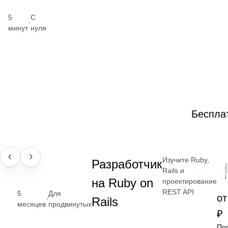
5
С
·
минут
нуля
Беспла
Изучите Ruby,
ПРОФЕССИЯ
Разработчик
Rails и
на Ruby on
проектирование
REST API
5
Для
от
·
Rails
месяцев
продвинутых
₽
По