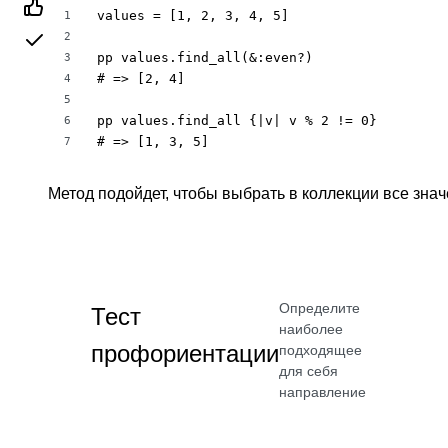
values = [1, 2, 3, 4, 5]

1
2
pp values.find_all(&:even?)

3
# => [2, 4]

4
5
pp values.find_all {|v| v % 2 != 0}

6
# => [1, 3, 5]
7
Метод подойдет, чтобы выбрать в коллекции все знач
Определите
Тест
наиболее
профориентации
подходящее
для себя
направление