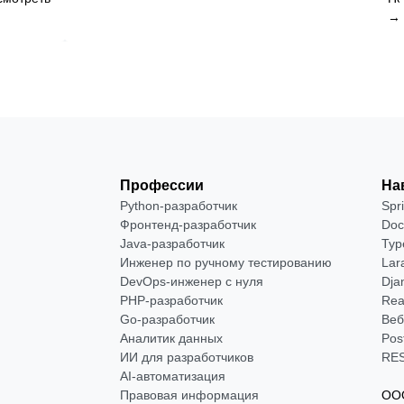
→
Профессии
На
Python-разработчик
Spr
Фронтенд-разработчик
Doc
Java-разработчик
Typ
Инженер по ручному тестированию
Lar
DevOps-инженер с нуля
Dja
РНР-разработчик
Rea
Go-разработчик
Веб
Аналитик данных
Pos
ИИ для разработчиков
RES
AI-автоматизация
Правовая информация
ООО