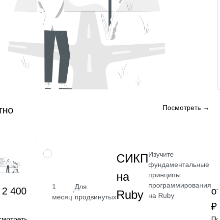
Посмотреть →
тно
Изучите
НАВЫК
СИКП
фундаментальные
на
принципы
программирования
1
Для
 2 400
о
·
Ruby
на Ruby
месяц
продвинутых
₽
смотреть
По