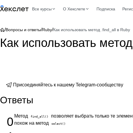
Все курсы
О Хекслете
Подписка
Реги
/
/
/
Вопросы и ответы
Ruby
Как использовать метод .find_all в Ruby
Как использовать метод 
Присоединяйтесь к нашему Telegram-сообществу
Ответы
Метод
позволяет выбрать только те элемен
find_all()
0
похож на метод
select()