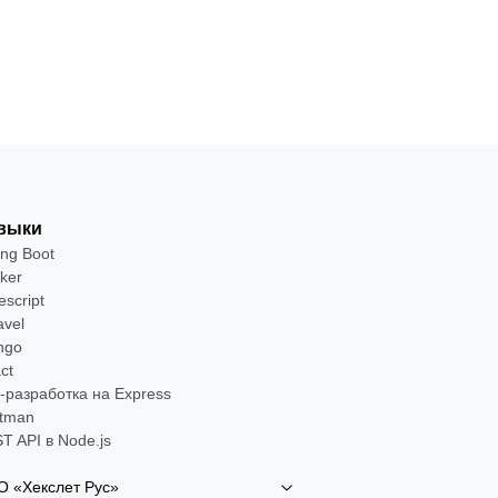
→
выки
ing Boot
ker
escript
avel
ngo
ct
-разработка на Express
tman
T API в Node.js
 «Хекслет Рус»