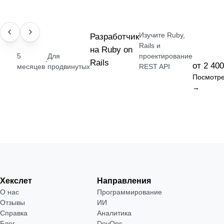
Изучите Ruby,
ПРОФЕССИЯ
Разработчик
Rails и
на Ruby on
5
Для
проектирование
·
Rails
от 2 400
месяцев
продвинутых
REST API
Посмотре
→
Хекслет
Направления
О нас
Программирование
Отзывы
ИИ
Справка
Аналитика
Блог
DevOps