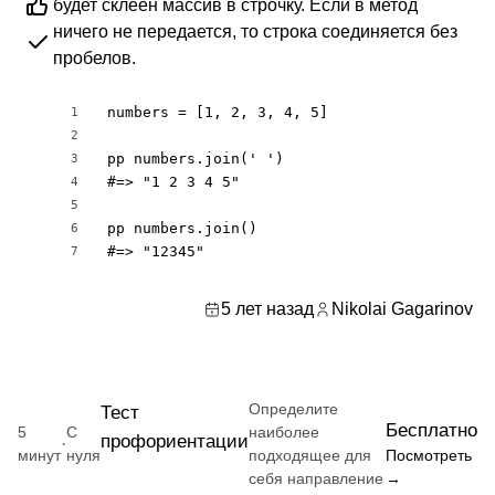
будет склеен массив в строчку. Если в метод
ничего не передается, то строка соединяется без
пробелов.
numbers = [1, 2, 3, 4, 5]

1
2
pp numbers.join(' ')

3
#=> "1 2 3 4 5"

4
5
pp numbers.join()

6
#=> "12345"
7
5 лет назад
Nikolai Gagarinov
Определите
Тест
Бесплатно
5
С
наиболее
профориентации
·
минут
нуля
подходящее для
Посмотреть
себя направление
→