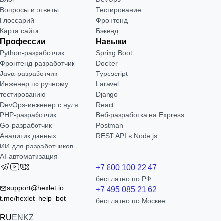
Вопросы и ответы
Тестирование
Глоссарий
Фронтенд
Карта сайта
Бэкенд
Профессии
Навыки
Python-разработчик
Spring Boot
Фронтенд-разработчик
Docker
Java-разработчик
Typescript
Инженер по ручному
Laravel
тестированию
Django
DevOps-инженер с нуля
React
РНР-разработчик
Веб-разработка на Express
Go-разработчик
Postman
Аналитик данных
REST API в Node.js
ИИ для разработчиков
AI-автоматизация
+7 800 100 22 47
бесплатно по РФ
support@hexlet.io
+7 495 085 21 62
t.me/hexlet_help_bot
бесплатно по Москве
RU
EN
KZ