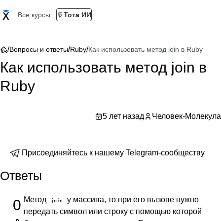
Все курсы
Тота ИИ
/
/
/
Вопросы и ответы
Ruby
Как использовать метод join в Ruby
Как использовать метод join в
Ruby
5 лет назад
Человек-Молекула
Присоединяйтесь к нашему Telegram-сообществу
Ответы
Метод
у массива, то при его вызове нужно
0
join
передать символ или строку с помощью которой