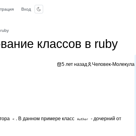
страция
Вход
 ruby
вание классов в ruby
5 лет назад
Человек-Молекула
атора
. В данном примере класс
- дочерний от
<
Author