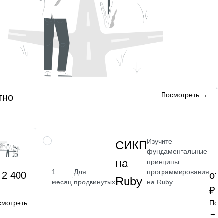
Посмотреть →
тно
Изучите
НАВЫК
СИКП
фундаментальные
на
принципы
программирования
1
Для
 2 400
о
·
Ruby
на Ruby
месяц
продвинутых
₽
смотреть
По
→