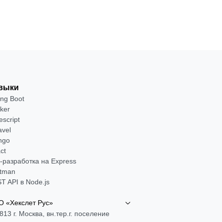
выки
ing Boot
ker
escript
avel
ngo
ct
-разработка на Express
tman
T API в Node.js
 «Хекслет Рус»
813 г. Москва, вн.тер.г. поселение