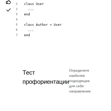
class User 

1
  ...

2
end

3
4
class Author < User

5
  ...

6
end
7
Определите
Тест
наиболее
профориентации
подходящее
для себя
направление