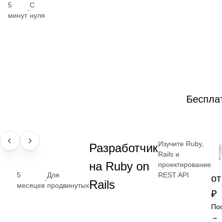
5
С
·
минут
нуля
Беспла
Изучите Ruby,
ПРОФЕССИЯ
Разработчик
Rails и
на Ruby on
проектирование
REST API
5
Для
от
·
Rails
месяцев
продвинутых
₽
По
→