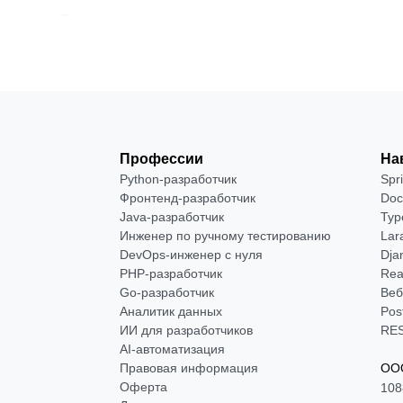
Профессии
На
Python-разработчик
Spr
Фронтенд-разработчик
Doc
Java-разработчик
Typ
Инженер по ручному тестированию
Lar
DevOps-инженер с нуля
Dja
РНР-разработчик
Rea
Go-разработчик
Веб
Аналитик данных
Pos
ИИ для разработчиков
RES
AI-автоматизация
Правовая информация
ООО
Оферта
108