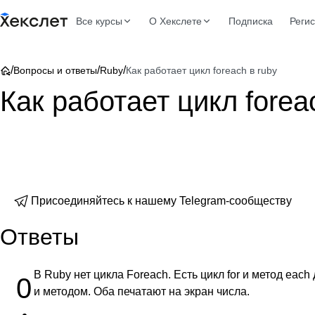
Все курсы
О Хекслете
Подписка
Реги
/
/
/
Вопросы и ответы
Ruby
Как работает цикл foreach в ruby
Как работает цикл forea
Присоединяйтесь к нашему Telegram-сообществу
Ответы
В Ruby нет цикла Foreach. Есть цикл for и метод ea
0
и методом. Оба печатают на экран числа.