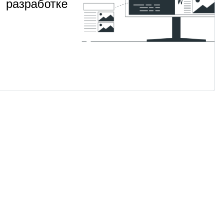
разработке
Алгоритмы 
НАВЫК
Алгоритмы
собеседов
и
2
Для
т 2 400
·
структуры
месяца
продвинутых
данных
смотреть