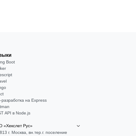
выки
ing Boot
ker
escript
avel
ngo
ct
-разработка на Express
tman
T API в Node.js
 «Хекслет Рус»
813 г. Москва, вн.тер.г. поселение