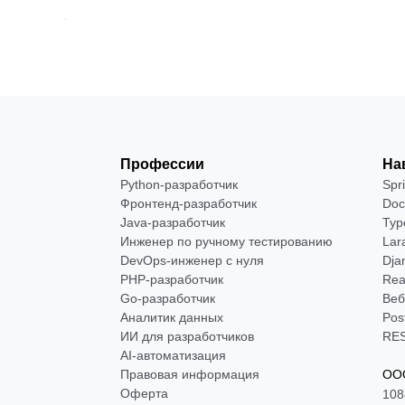
Профессии
На
Python-разработчик
Spr
Фронтенд-разработчик
Doc
Java-разработчик
Typ
Инженер по ручному тестированию
Lar
DevOps-инженер с нуля
Dja
РНР-разработчик
Rea
Go-разработчик
Веб
Аналитик данных
Pos
ИИ для разработчиков
RES
AI-автоматизация
Правовая информация
ООО
Оферта
108