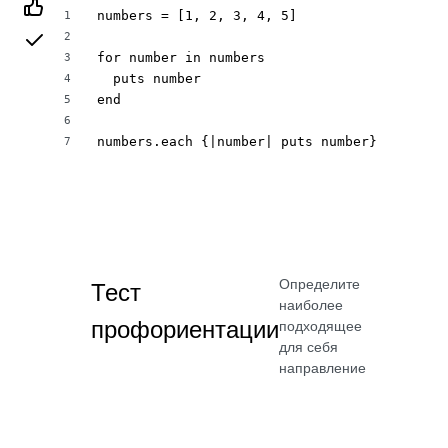
numbers = [1, 2, 3, 4, 5]

1
2
for number in numbers

3
  puts number

4
end

5
6
numbers.each {|number| puts number}
7
Определите
Тест
наиболее
профориентации
подходящее
для себя
направление