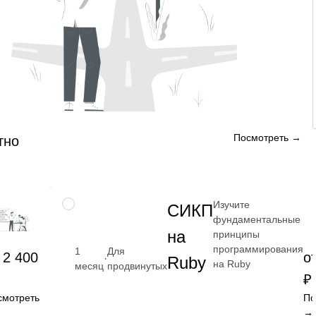
Посмотреть →
тно
Изучите
НАВЫК
СИКП
фундаментальные
на
принципы
программирования
1
Для
 2 400
о
·
Ruby
на Ruby
месяц
продвинутых
₽
смотреть
По
→