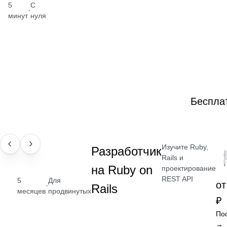
5
С
·
минут
нуля
Беспла
Изучите Ruby,
ПРОФЕССИЯ
Разработчик
Rails и
на Ruby on
проектирование
REST API
5
Для
от
·
Rails
месяцев
продвинутых
₽
По
→