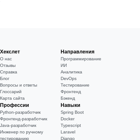
Хекслет
Направления
О нас
Программирование
Отзывы
ИИ
Справка
Аналитика
Блог
DevOps
Вопросы и ответы
Тестирование
Глоссарий
Фронтенд
Карта сайта
Бэкенд
Профессии
Навыки
Python-разработчик
Spring Boot
Фронтенд-разработчик
Docker
Java-разработчик
Typescript
Инженер по ручному
Laravel
тестированию
Django