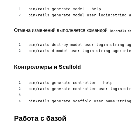
bin/rails generate model --help

1
bin/rails generate model user login:string 
2
Отмена изменений выполняется командой
bin/rails d
bin/rails destroy model user login:string ag
1
bin/rails d model user login:string age:int
2
Контроллеры и Scaffold
bin/rails generate controller --help

1
bin/rails generate controller user login:str
2
3
bin/rails generate scaffold User name:strin
4
Работа с базой