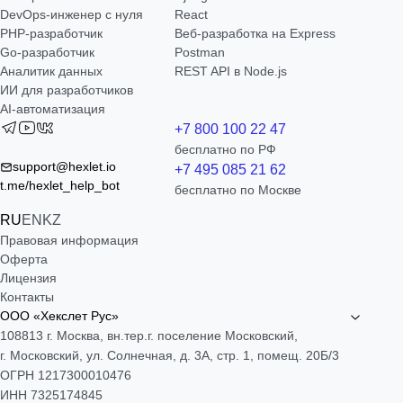
DevOps-инженер с нуля
React
РНР-разработчик
Веб-разработка на Express
Go-разработчик
Postman
Аналитик данных
REST API в Node.js
ИИ для разработчиков
AI-автоматизация
+7 800 100 22 47
бесплатно по РФ
support@hexlet.io
+7 495 085 21 62
t.me/hexlet_help_bot
бесплатно по Москве
RU
EN
KZ
Правовая информация
Оферта
Лицензия
Контакты
ООО «Хекслет Рус»
108813 г. Москва, вн.тер.г. поселение Московский,
г. Московский, ул. Солнечная, д. 3А, стр. 1, помещ. 20Б/3
ОГРН 1217300010476
ИНН 7325174845