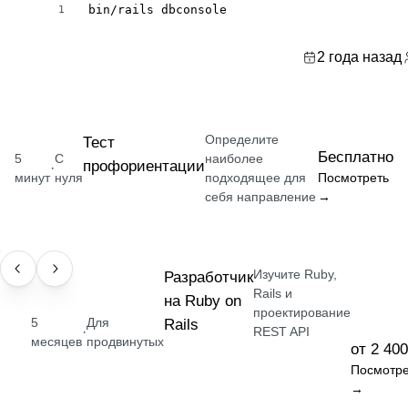
bin/rails dbconsole
1
2 года назад
Определите
Тест
Бесплатно
5
С
наиболее
профориентации
·
минут
нуля
подходящее для
Посмотреть
себя направление
→
Изучите Ruby,
ПРОФЕССИЯ
Разработчик
Rails и
на Ruby on
проектирование
5
Для
Rails
·
REST API
месяцев
продвинутых
от 2 400
Посмотре
→