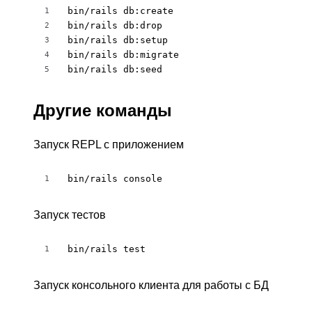
bin/rails db:create

1
bin/rails db:drop

2
bin/rails db:setup

3
bin/rails db:migrate

4
bin/rails db:seed
5
Другие команды
Запуск REPL с приложением
bin/rails console
1
Запуск тестов
bin/rails test
1
Запуск консольного клиента для работы с БД