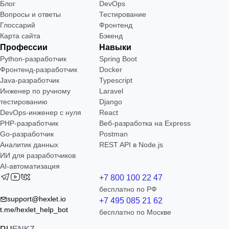
Блог
DevOps
Вопросы и ответы
Тестирование
Глоссарий
Фронтенд
Карта сайта
Бэкенд
Профессии
Навыки
Python-разработчик
Spring Boot
Фронтенд-разработчик
Docker
Java-разработчик
Typescript
Инженер по ручному
Laravel
тестированию
Django
DevOps-инженер с нуля
React
РНР-разработчик
Веб-разработка на Express
Go-разработчик
Postman
Аналитик данных
REST API в Node.js
ИИ для разработчиков
AI-автоматизация
+7 800 100 22 47
бесплатно по РФ
support@hexlet.io
+7 495 085 21 62
t.me/hexlet_help_bot
бесплатно по Москве