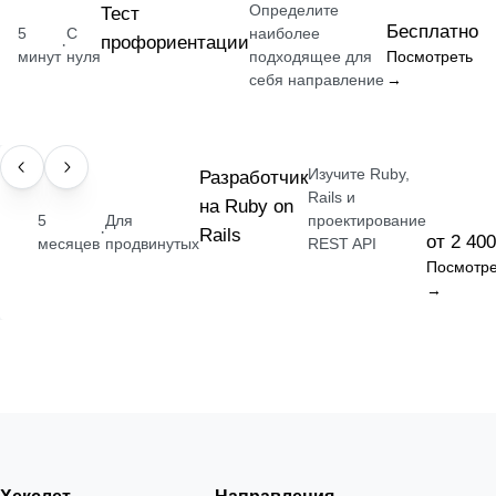
Определите
Тест
Бесплатно
5
С
наиболее
профориентации
·
минут
нуля
подходящее для
Посмотреть
себя направление
→
Изучите Ruby,
ПРОФЕССИЯ
Разработчик
Rails и
на Ruby on
5
Для
проектирование
·
Rails
от 2 400
месяцев
продвинутых
REST API
Посмотре
→