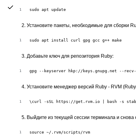
sudo apt update
1
Установите пакеты, необходимые для сборки Ru
sudo apt install curl gpg gcc g++ make
1
Добавьте ключ для репозитория Ruby:
gpg --keyserver hkp://keys.gnupg.net --recv
1
Установите менеджер версий Ruby - RVM (Ruby 
\curl -sSL https://get.rvm.io | bash -s sta
1
Выйдите из текущей сессии терминала и снова
source ~/.rvm/scripts/rvm
1