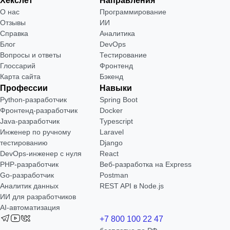
Хекслет
Направления
О нас
Программирование
Отзывы
ИИ
Справка
Аналитика
Блог
DevOps
Вопросы и ответы
Тестирование
Глоссарий
Фронтенд
Карта сайта
Бэкенд
Профессии
Навыки
Python-разработчик
Spring Boot
Фронтенд-разработчик
Docker
Java-разработчик
Typescript
Инженер по ручному
Laravel
тестированию
Django
DevOps-инженер с нуля
React
РНР-разработчик
Веб-разработка на Express
Go-разработчик
Postman
Аналитик данных
REST API в Node.js
ИИ для разработчиков
AI-автоматизация
+7 800 100 22 47