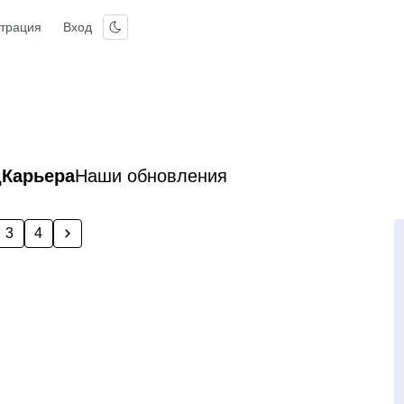
страция
Вход
д
Карьера
Наши обновления
3
4