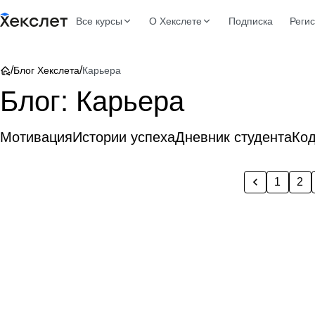
Все курсы
О Хекслете
Подписка
Реги
/
/
Блог Хекслета
Карьера
Блог: Карьера
Мотивация
Истории успеха
Дневник студента
Ко
1
2