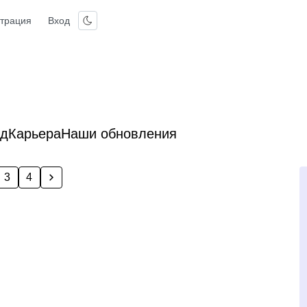
страция
Вход
од
Карьера
Наши обновления
3
4