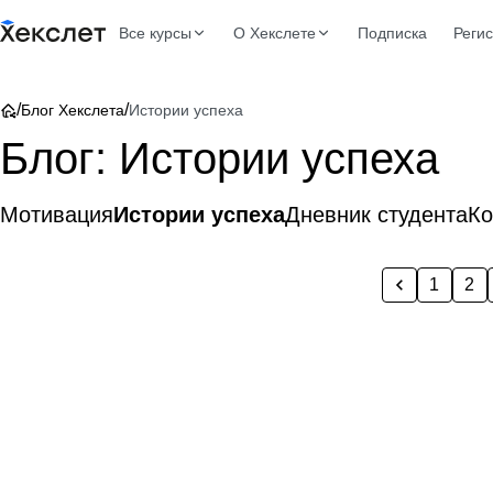
Все курсы
О Хекслете
Подписка
Реги
/
/
Блог Хекслета
Истории успеха
Блог: Истории успеха
Мотивация
Истории успеха
Дневник студента
К
1
2