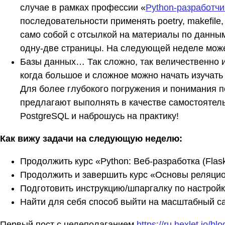
случае в рамках профессии «
Python-разработчи
последовательности применять poetry, makefile,
само собой с отсылкой на материалы по данным
одну-две страницы. На следующей неделе може
Базы данных… Так сложно, так величественно и 
когда большое и сложное можно начать изучать 
Для более глубокого погружения и понимания п
предлагают выполнять в качестве самостоятель
PostgreSQL и наброшусь на практику!
Как вижу задачи на следующую неделю:
Продолжить курс «Python: Веб-разработка (Flask
Продолжить и завершить курс «Основы реляцио
Подготовить инструкцию/шпаргалку по настройк
Найти для себя способ выйти на масштабный с
Первый пост с целеполаганием
https://ru.hexlet.io/