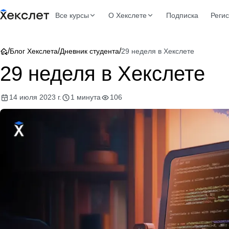
Все курсы
О Хекслете
Подписка
Реги
/
/
/
Блог Хекслета
Дневник студента
29 неделя в Хекслете
29 неделя в Хекслете
14 июля 2023 г.
1 минута
106