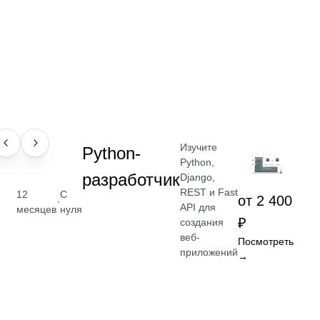
Изучите
ПРОФЕССИЯ
Python-
Python,
разработчик
Django,
REST и Fast
12
С
от 2 400
·
API для
месяцев
нуля
₽
создания
веб-
Посмотреть
приложений
→