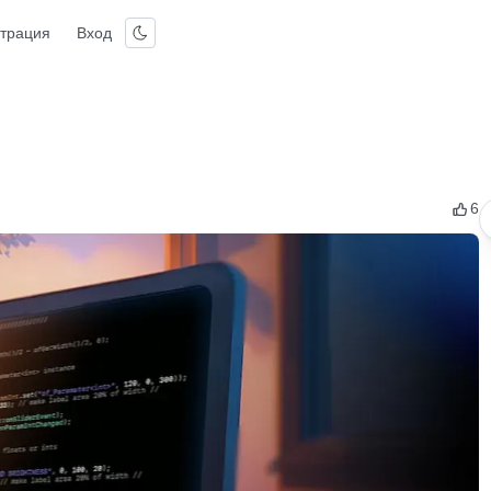
страция
Вход
6