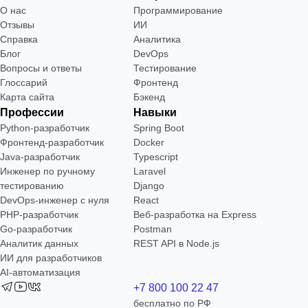
О нас
Программирование
Отзывы
ИИ
Справка
Аналитика
Блог
DevOps
Вопросы и ответы
Тестирование
Глоссарий
Фронтенд
Карта сайта
Бэкенд
Профессии
Навыки
Python-разработчик
Spring Boot
Фронтенд-разработчик
Docker
Java-разработчик
Typescript
Инженер по ручному
Laravel
тестированию
Django
DevOps-инженер с нуля
React
РНР-разработчик
Веб-разработка на Express
Go-разработчик
Postman
Аналитик данных
REST API в Node.js
ИИ для разработчиков
AI-автоматизация
+7 800 100 22 47
бесплатно по РФ