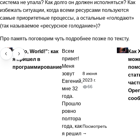
система не упала? Как долго он должен исполняться? Как
избежать ситуации, когда всеми ресурсами пользуются
самые приоритетные процессы, а остальные «голодают»
(так называемое «ресурсное голодание»)?
Про память поговорим чуть подробнее позже по тексту.
"Hello, World!": как
Всем
Как 
привет!
я пришел в
мож
Меня
программирование
пом
8 июня
зовут
стат
2023 г.
Евгений,
час
66
мне 32
Ope
года.
соо
Прошло
ровно
полтора
года, как
Посмотреть
→
я решил