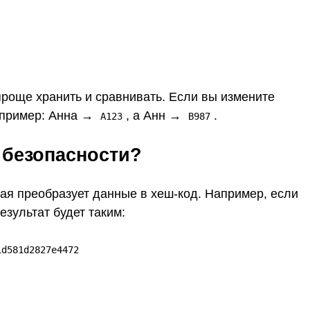
проще хранить и сравнивать. Если вы измените
Например: Анна →
, а Анн →
.
A123
B987
 безопасности?
ая преобразует данные в хеш-код. Например, если
результат будет таким:
1d581d2827e4472