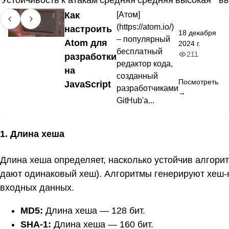
Как
[Атом]
(https://atom.io/)
настроить
18 декабря
– популярный
Atom для
2024 г.
бесплатный
211
разработки
редактор кода,
на
созданный
Посмотреть
JavaScript
разработчиками
→
GitHub'а...
1. Длина хеша
Длина хеша определяет, насколько устойчив алгорит
дают одинаковый хеш). Алгоритмы генерируют хеш-
входных данных.
MD5:
Длина хеша — 128 бит.
SHA-1:
Длина хеша — 160 бит.