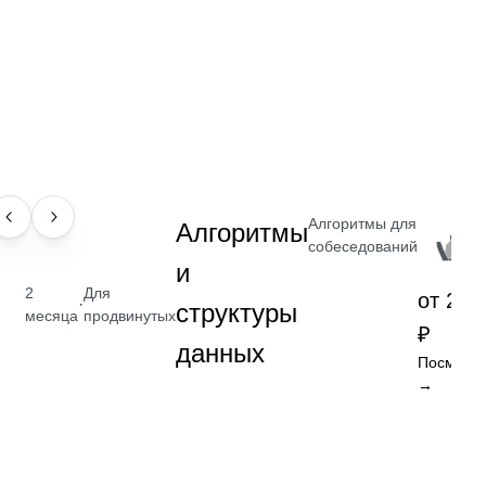
Алгоритмы для
НАВЫК
Алгоритмы
собеседований
и
2
Для
от 2 4
·
структуры
месяца
продвинутых
₽
данных
Посмотре
→