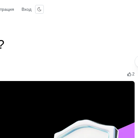
страция
Вход
?
2