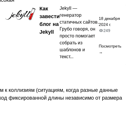
Как
Jekyll —
генератор
завести
18 декабря
статичных сайтов.
блог на
2024 г.
Грубо говоря, он
249
Jekyll
просто помогает
собрать из
Посмотреть
шаблонов и
→
текст...
м к коллизиям (ситуациям, когда разные данные
код фиксированной длины независимо от размера