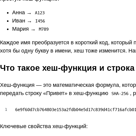
Анна →
A123
Иван →
I456
Мария →
M789
Каждое имя преобразуется в короткий код, который 
хотя бы одну букву в имени, хеш тоже изменится. 
Что такое хеш-функция и строка
Хеш-функция — это математическая формула, котор
передать строку «Привет» в хеш-функцию
, 
SHA-256
1
6e9f60d7cb764803e153a2fdb04e5d17c839d41cf716afcb0
Ключевые свойства хеш-функций: