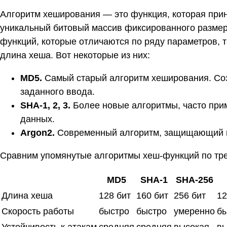
Алгоритм хеширования — это функция, которая при
уникальный битовый массив фиксированного размер
функций, которые отличаются по ряду параметров, та
длина хеша. Вот некоторые из них:
MD5.
Самый старый алгоритм хеширования. Созд
заданного ввода.
SHA-1, 2, 3.
Более новые алгоритмы, часто при
данных.
Argon2.
Современный алгоритм, защищающий п
Сравним упомянутые алгоритмы хеш-функций по тр
MD5
SHA-1
SHA-256
Длина хеша
128 бит
160 бит
256 бит
12
Скорость работы
быстро
быстро
умеренно
бы
Устойчивость к атакам
средняя
средняя
высокая
вы