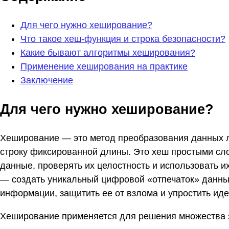
Для чего нужно хеширование?
Что такое хеш-функция и строка безопасности?
Какие бывают алгоритмы хеширования?
Применение хеширования на практике
Заключение
Для чего нужно хеширование?
Хеширование — это метод преобразования данных лю
строку фиксированной длины. Это хеш простыми сло
данные, проверять их целостность и использовать 
— создать уникальный цифровой «отпечаток» данных
информации, защитить ее от взлома и упростить ид
Хеширование применяется для решения множества 