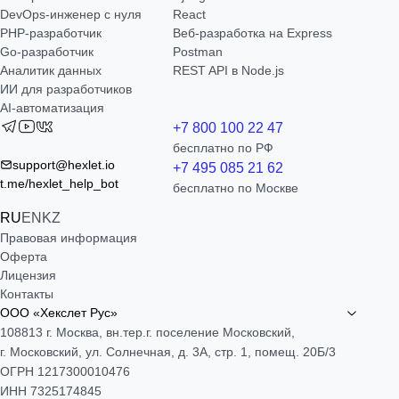
DevOps-инженер с нуля
React
РНР-разработчик
Веб-разработка на Express
Go-разработчик
Postman
Аналитик данных
REST API в Node.js
ИИ для разработчиков
AI-автоматизация
+7 800 100 22 47
бесплатно по РФ
support@hexlet.io
+7 495 085 21 62
t.me/hexlet_help_bot
бесплатно по Москве
RU
EN
KZ
Правовая информация
Оферта
Лицензия
Контакты
ООО «Хекслет Рус»
108813 г. Москва, вн.тер.г. поселение Московский,
г. Московский, ул. Солнечная, д. 3А, стр. 1, помещ. 20Б/3
ОГРН 1217300010476
ИНН 7325174845