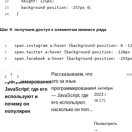
  height: 125px;

22
  background-position: -257px 0;

23
}
24
Шаг 4: получаем доступ к элементам нижнего ряда
span.instagram a:hover {background-position: 0 -12
1
span.twitter a:hover {background-position: -128px 
2
span.facebook a:hover {background-position: -255p
3
Язык
Рассказываем, что
это за язык
программирования
4 октября
программирования
JavaScript: где его
2023 г.
— JavaScript, где
используют и
375
его используют,
почему он
насколько он поп...
популярен
Посмотреть
→