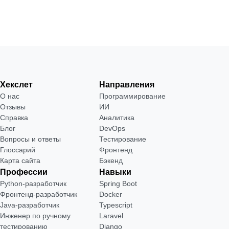
Хекслет
Направления
О нас
Программирование
Отзывы
ИИ
Справка
Аналитика
Блог
DevOps
Вопросы и ответы
Тестирование
Глоссарий
Фронтенд
Карта сайта
Бэкенд
Профессии
Навыки
Python-разработчик
Spring Boot
Фронтенд-разработчик
Docker
Java-разработчик
Typescript
Инженер по ручному
Laravel
тестированию
Django