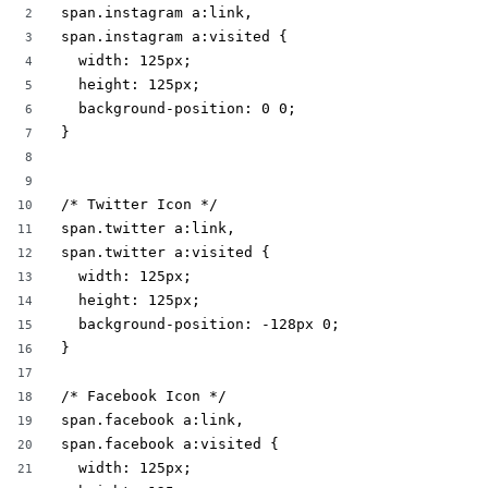
span.instagram a:link,

2
span.instagram a:visited {

3
  width: 125px;

4
  height: 125px;

5
  background-position: 0 0;

6
}

7
8
9
/* Twitter Icon */

10
span.twitter a:link,

11
span.twitter a:visited {

12
  width: 125px;

13
  height: 125px;

14
  background-position: -128px 0;

15
}

16
17
/* Facebook Icon */

18
span.facebook a:link,

19
span.facebook a:visited {

20
  width: 125px;

21