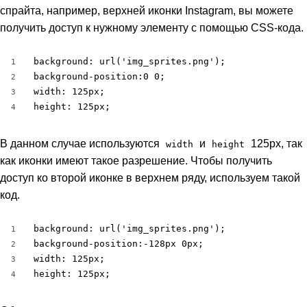
спрайта, например, верхней иконки Instagram, вы можете
получить доступ к нужному элементу с помощью CSS-кода.
background: url('img_sprites.png');

1
background-position:0 0;

2
width: 125px;

3
height: 125px;
4
В данном случае используются
и
125px, так
width
height
как иконки имеют такое разрешение. Чтобы получить
доступ ко второй иконке в верхнем ряду, используем такой
код.
background: url('img_sprites.png');

1
background-position:-128px 0px;

2
width: 125px;

3
height: 125px;
4