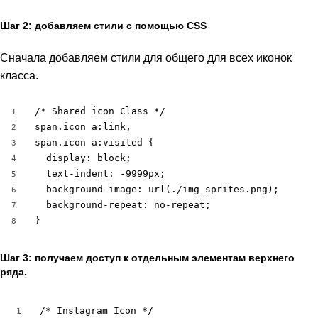
Шаг 2: добавляем стили с помощью CSS
Сначала добавляем стили для общего для всех иконок
класса.
/* Shared icon Class */

1
span.icon a:link,

2
span.icon a:visited {

3
  display: block;

4
  text-indent: -9999px;

5
  background-image: url(./img_sprites.png);

6
  background-repeat: no-repeat;

7
}
8
Шаг 3: получаем доступ к отдельным элементам верхнего
ряда.
/* Instagram Icon */

1