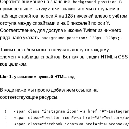
Обратите внимание на значение
в
background-position
примере выше.
значит, что мы отступаем в
-128px 0px
таблице спрайтов по оси X на 128 пикселей влево с учётом
отступа между спрайтами и на 0 пикселей по оси Y.
Соответственно, для доступа к иконке Twitter из нижнего
ряда надо указать
.
background-position:-128px -128px;
Таким способом можно получить доступ к каждому
элементу таблицы спрайтов. Вот как выглядит HTML и CSS
код целиком.
Шаг 1: указываем нужный HTML-код
В коде ниже мы просто добавляем ссылки на
соответствующие ресурсы.
<span class="instagram icon"><a href="#">Instagram
1
<span class="twitter icon"><a href="#">Twitter</a>
2
<span class="facebook icon"><a href="#">Facebook<
3