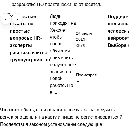
разработке ПО практически не относится.
Непростые
Люди
Поддерж
приходят на
ответы на
пользова
Хекслет,
простые
человек 
24 июля
чтобы
вопросы: HR-
нейросет
2019 г.
после
эксперты
Выбора 
78
обучения
рассказывают о
применить
трудоустройстве
полученные
знания на
Посмотреть
новой
→
работе. Но
в ...
Что может быть, если оставить все как есть, получать
регулярно деньги на карту и нигде не регистрироваться?
Последствия законом установлены следующие: