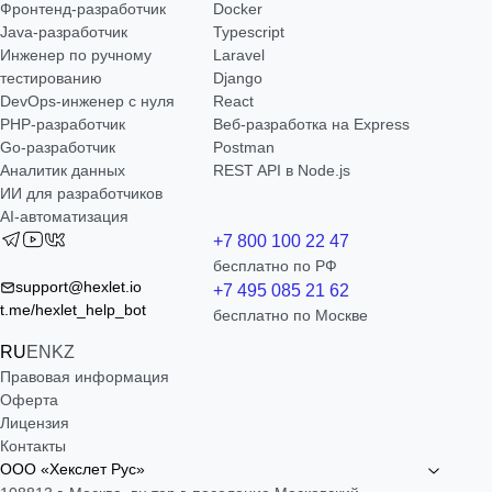
Фронтенд-разработчик
Docker
Java-разработчик
Typescript
Инженер по ручному
Laravel
тестированию
Django
DevOps-инженер с нуля
React
РНР-разработчик
Веб-разработка на Express
Go-разработчик
Postman
Аналитик данных
REST API в Node.js
ИИ для разработчиков
AI-автоматизация
+7 800 100 22 47
бесплатно по РФ
support@hexlet.io
+7 495 085 21 62
t.me/hexlet_help_bot
бесплатно по Москве
RU
EN
KZ
Правовая информация
Оферта
Лицензия
Контакты
ООО «Хекслет Рус»