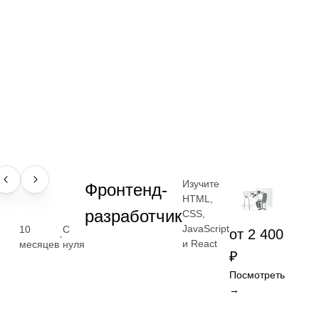
Изучите
ПРОФЕССИЯ
Фронтенд-
HTML,
разработчик
CSS,
JavaScript
10
С
от 2 400
·
и React
месяцев
нуля
₽
Посмотреть
→