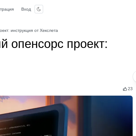
страция
Вход
оект: инструкция от Хекслета
й опенсорс проект:
23