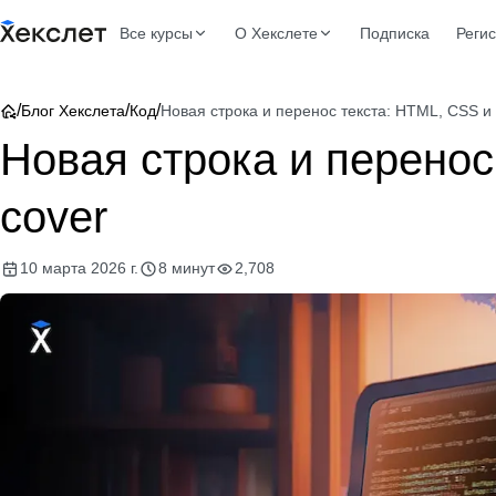
Все курсы
О Хекслете
Подписка
Реги
/
/
/
Блог Хекслета
Код
Новая строка и перенос текста: HTML, CSS и
Новая строка и перенос
cover
10 марта 2026 г.
8 минут
2,708