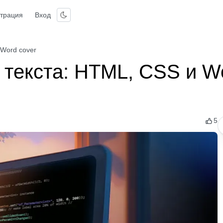
страция
Вход
 Word cover
 текста: HTML, CSS и W
5