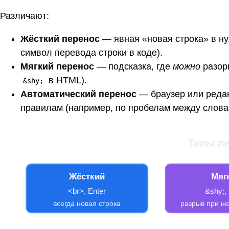
Различают:
Жёсткий перенос
— явная «новая строка» в ну
символ перевода строки в коде).
Мягкий перенос
— подсказка, где
можно
разорв
в HTML).
&shy;
Автоматический перенос
— браузер или редак
правилам (например, по пробелам между слова
Типы п
Жёсткий
Мяг
<br>, Enter
&shy;, 
всегда новая строка
разрыв при не