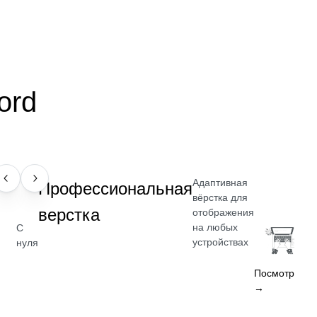
ord
Адаптивная
НАВЫК
Профессиональная
вёрстка для
верстка
отображения
на любых
С
устройствах
нуля
Посмотреть
→