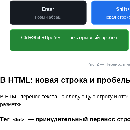
Enter
Shift
новый абзац
новая строк
Ctrl+Shift+Пробел — неразрывный пробел
Рис. 2 — Перенос и н
В HTML: новая строка и пробел
В HTML перенос текста на следующую строку и ото
разметки.
Тег
— принудительный перенос стр
<br>