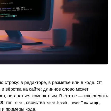
строку: в редакторе, в разметке или в коде. От
, и вёрстка на сайте: длинное слово может
от, оставаться компактным. В статье — как сделать
SS
: тег
, свойства
,
,
<br>
word-break
overflow-wrap
 и примеры кода.