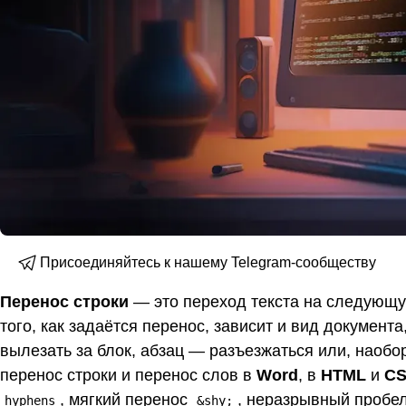
Присоединяйтесь к нашему Telegram-сообществу
Перенос строки
— это переход текста на следующую 
того, как задаётся перенос, зависит и вид документа
вылезать за блок, абзац — разъезжаться или, наобор
перенос строки и перенос слов в
Word
, в
HTML
и
C
, мягкий перенос
, неразрывный пробел
hyphens
&shy;