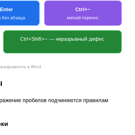
+Enter
Ctrl+−
а без абзаца
мягкий перенос
Ctrl+Shift+− — неразрывный дефис
еразрывность в Word
ы
бражение пробелов подчиняются правилам
оки