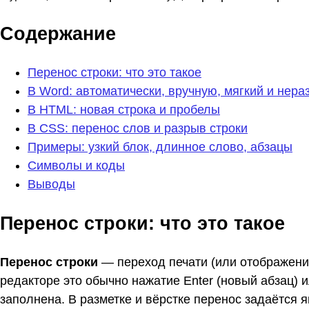
Содержание
Перенос строки: что это такое
В Word: автоматически, вручную, мягкий и нер
В HTML: новая строка и пробелы
В CSS: перенос слов и разрыв строки
Примеры: узкий блок, длинное слово, абзацы
Символы и коды
Выводы
Перенос строки: что это такое
Перенос строки
— переход печати (или отображения
редакторе это обычно нажатие Enter (новый абзац) и
заполнена. В разметке и вёрстке перенос задаётся 