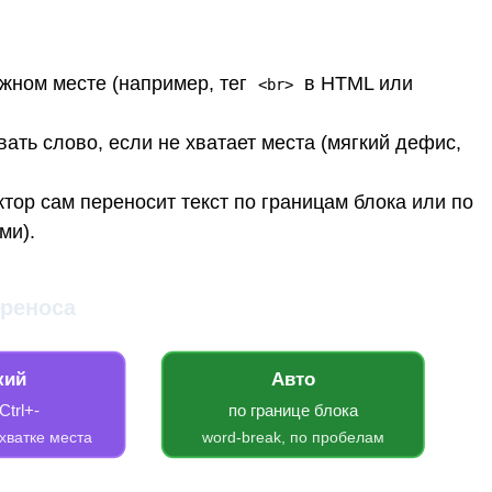
жном месте (например, тег
в HTML или
<br>
ать слово, если не хватает места (мягкий дефис,
тор сам переносит текст по границам блока или по
ми).
ереноса
кий
Авто
Ctrl+-
по границе блока
хватке места
word-break, по пробелам