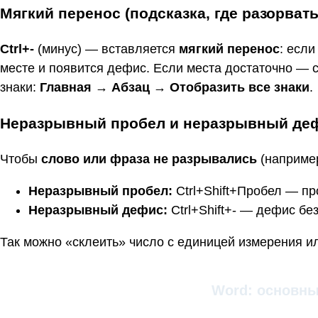
Мягкий перенос (подсказка, где разорвать
Ctrl+‑
(минус) — вставляется
мягкий перенос
: если
месте и появится дефис. Если места достаточно — 
знаки:
Главная
→
Абзац
→
Отобразить все знаки
.
Неразрывный пробел и неразрывный де
Чтобы
слово или фраза не разрывались
(например
Неразрывный пробел:
Ctrl+Shift+Пробел — пр
Неразрывный дефис:
Ctrl+Shift+‑ — дефис бе
Так можно «склеить» число с единицей измерения ил
Word: основн