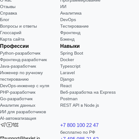
Отзывы
ИИ
Справка
Аналитика
Блог
DevOps
Вопросы и ответы
Тестирование
Глоссарий
Фронтенд
Карта сайта
Бэкенд
Профессии
Навыки
Python-разработчик
Spring Boot
Фронтенд-разработчик
Docker
Java-разработчик
Typescript
Инженер по ручному
Laravel
тестированию
Django
DevOps-инженер с нуля
React
РНР-разработчик
Веб-разработка на Express
Go-разработчик
Postman
Аналитик данных
REST API в Node.js
ИИ для разработчиков
AI-автоматизация
+7 800 100 22 47
бесплатно по РФ
support@hexlet.io