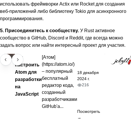
использовать фреймворки Actix или Rocket для создания
веб-приложений либо библиотеку Tokio для асинхронного
программирования.
5. Присоединитесь к сообществу.
У Rust активное
сообщество в GitHub, Discord и Reddit, где всегда можно
задать вопрос или найти интересный проект для участия.
Как
[Атом]
(https://atom.io/)
настроить
– популярный
Atom для
18 декабря
бесплатный
2024 г.
разработки
216
редактор кода,
на
созданный
JavaScript
разработчиками
GitHub'а...
Посмотреть
→