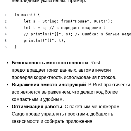
невалидным указателям. Пример:
fn main() {

1
    let s = String::from("Привет, Rust!");

2
    let t = s; // s передает владение t

3
    // println!("{}", s); // Ошибка: s больше недо
4
    println!("{}", t);

5
}
6
Безопасность многопоточности.
Rust
предотвращает гонки данных, автоматически
проверяя корректность использования потоков.
Выражения вместо инструкций.
В Rust практически
все является выражением, что делает код более
компактным и удобным.
Оптимизация работы.
С пакетным менеджером
Cargo проще управлять проектами, добавлять
зависимости и собирать приложения.