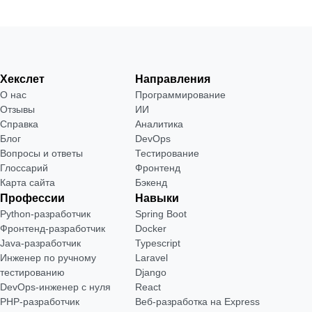
Хекслет
Направления
О нас
Программирование
Отзывы
ИИ
Справка
Аналитика
Блог
DevOps
Вопросы и ответы
Тестирование
Глоссарий
Фронтенд
Карта сайта
Бэкенд
Профессии
Навыки
Python-разработчик
Spring Boot
Фронтенд-разработчик
Docker
Java-разработчик
Typescript
Инженер по ручному
Laravel
тестированию
Django
DevOps-инженер с нуля
React
РНР-разработчик
Веб-разработка на Express