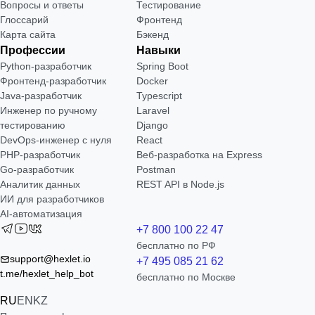
Вопросы и ответы
Тестирование
Глоссарий
Фронтенд
Карта сайта
Бэкенд
Профессии
Навыки
Python-разработчик
Spring Boot
Фронтенд-разработчик
Docker
Java-разработчик
Typescript
Инженер по ручному
Laravel
тестированию
Django
DevOps-инженер с нуля
React
РНР-разработчик
Веб-разработка на Express
Go-разработчик
Postman
Аналитик данных
REST API в Node.js
ИИ для разработчиков
AI-автоматизация
+7 800 100 22 47
бесплатно по РФ
support@hexlet.io
+7 495 085 21 62
t.me/hexlet_help_bot
бесплатно по Москве
RU
EN
KZ