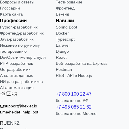
Вопросы и ответы
Тестирование
Глоссарий
Фронтенд
Карта сайта
Бэкенд
Профессии
Навыки
Python-разработчик
Spring Boot
Фронтенд-разработчик
Docker
Java-разработчик
Typescript
Инженер по ручному
Laravel
тестированию
Django
DevOps-инженер с нуля
React
РНР-разработчик
Веб-разработка на Express
Go-разработчик
Postman
Аналитик данных
REST API в Node.js
ИИ для разработчиков
AI-автоматизация
+7 800 100 22 47
бесплатно по РФ
support@hexlet.io
+7 495 085 21 62
t.me/hexlet_help_bot
бесплатно по Москве
RU
EN
KZ