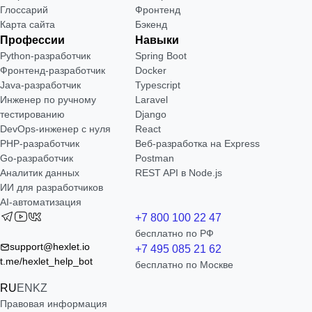
Глоссарий
Фронтенд
Карта сайта
Бэкенд
Профессии
Навыки
Python-разработчик
Spring Boot
Фронтенд-разработчик
Docker
Java-разработчик
Typescript
Инженер по ручному
Laravel
тестированию
Django
DevOps-инженер с нуля
React
РНР-разработчик
Веб-разработка на Express
Go-разработчик
Postman
Аналитик данных
REST API в Node.js
ИИ для разработчиков
AI-автоматизация
+7 800 100 22 47
бесплатно по РФ
support@hexlet.io
+7 495 085 21 62
t.me/hexlet_help_bot
бесплатно по Москве
RU
EN
KZ
Правовая информация