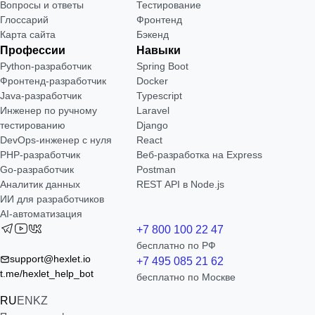
Вопросы и ответы
Тестирование
Глоссарий
Фронтенд
Карта сайта
Бэкенд
Профессии
Навыки
Python-разработчик
Spring Boot
Фронтенд-разработчик
Docker
Java-разработчик
Typescript
Инженер по ручному
Laravel
тестированию
Django
DevOps-инженер с нуля
React
РНР-разработчик
Веб-разработка на Express
Go-разработчик
Postman
Аналитик данных
REST API в Node.js
ИИ для разработчиков
AI-автоматизация
+7 800 100 22 47
бесплатно по РФ
support@hexlet.io
+7 495 085 21 62
t.me/hexlet_help_bot
бесплатно по Москве
RU
EN
KZ