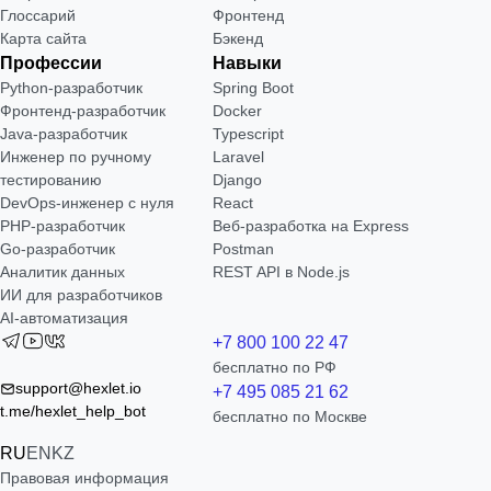
Глоссарий
Фронтенд
Карта сайта
Бэкенд
Профессии
Навыки
Python-разработчик
Spring Boot
Фронтенд-разработчик
Docker
Java-разработчик
Typescript
Инженер по ручному
Laravel
тестированию
Django
DevOps-инженер с нуля
React
РНР-разработчик
Веб-разработка на Express
Go-разработчик
Postman
Аналитик данных
REST API в Node.js
ИИ для разработчиков
AI-автоматизация
+7 800 100 22 47
бесплатно по РФ
support@hexlet.io
+7 495 085 21 62
t.me/hexlet_help_bot
бесплатно по Москве
RU
EN
KZ
Правовая информация