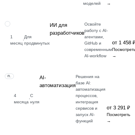
моделей
→
Освойте
ПРОФЕССИЯ
ИИ для
работу с AI-
разработчиков
1
Для
агентами,
·
от 1 458 
месяц
продвинутых
GitHub и
современным
Посмотрет
AI-workflow
→
Решения на
ПРОФЕССИЯ
AI-
базе AI:
автоматизация
автоматизация
4
С
процессов,
·
месяца
нуля
интеграция
от 3 291 ₽
сервисов и
запуск AI-
Посмотреть
функций
→