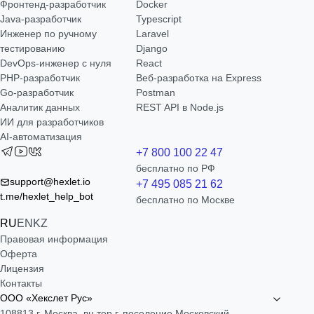
Фронтенд-разработчик
Docker
Java-разработчик
Typescript
Инженер по ручному
Laravel
тестированию
Django
DevOps-инженер с нуля
React
РНР-разработчик
Веб-разработка на Express
Go-разработчик
Postman
Аналитик данных
REST API в Node.js
ИИ для разработчиков
AI-автоматизация
+7 800 100 22 47
бесплатно по РФ
support@hexlet.io
+7 495 085 21 62
t.me/hexlet_help_bot
бесплатно по Москве
RU
EN
KZ
Правовая информация
Оферта
Лицензия
Контакты
ООО «Хекслет Рус»
108813 г. Москва, вн.тер.г. поселение Московский,