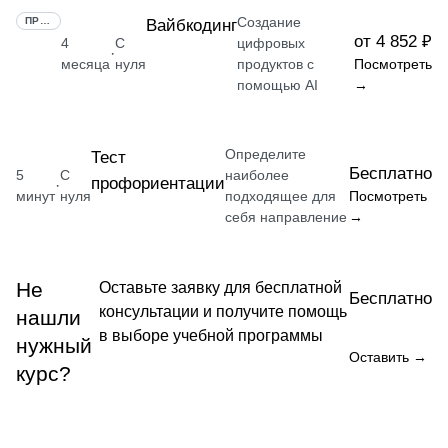
Создание
ПРОФЕССИЯ
Вайбкодинг
от 4 852 ₽
4
С
цифровых
·
месяца
нуля
продуктов с
Посмотреть
помощью AI
→
Определите
Тест
Бесплатно
5
С
наиболее
профориентации
·
минут
нуля
подходящее для
Посмотреть
себя направление
→
Не
Оставьте заявку для бесплатной
Бесплатно
консультации и получите помощь
нашли
в выборе учебной программы
нужный
Оставить →
курс?