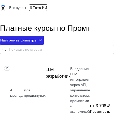
Все курсы
Тота ИИ
Платные курсы по Промт
Настроить фильтры
Внедрение
ПРОФЕССИЯ
LLM-
LLM:
разработчик
интеграция
через API,
4
Для
управление
·
месяца
продвинутых
контекстом,
промптами
от 3 708 ₽
и
экономикой
Посмотреть