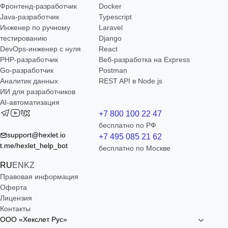
Фронтенд-разработчик
Docker
Java-разработчик
Typescript
Инженер по ручному
Laravel
тестированию
Django
DevOps-инженер с нуля
React
РНР-разработчик
Веб-разработка на Express
Go-разработчик
Postman
Аналитик данных
REST API в Node.js
ИИ для разработчиков
AI-автоматизация
+7 800 100 22 47
бесплатно по РФ
support@hexlet.io
+7 495 085 21 62
t.me/hexlet_help_bot
бесплатно по Москве
RU
EN
KZ
Правовая информация
Оферта
Лицензия
Контакты
ООО «Хекслет Рус»