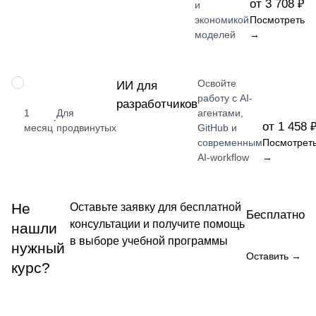
от 3 708 ₽
и
экономикой
Посмотреть
моделей
→
Освойте
ПРОФЕССИЯ
ИИ для
работу с AI-
разработчиков
1
Для
агентами,
·
от 1 458 
месяц
продвинутых
GitHub и
современным
Посмотрет
AI-workflow
→
Не
Оставьте заявку для бесплатной
Бесплатно
консультации и получите помощь
нашли
в выборе учебной программы
нужный
Оставить →
курс?