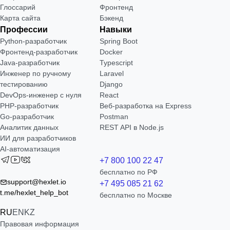
Глоссарий
Фронтенд
Карта сайта
Бэкенд
Профессии
Навыки
Python-разработчик
Spring Boot
Фронтенд-разработчик
Docker
Java-разработчик
Typescript
Инженер по ручному
Laravel
тестированию
Django
DevOps-инженер с нуля
React
РНР-разработчик
Веб-разработка на Express
Go-разработчик
Postman
Аналитик данных
REST API в Node.js
ИИ для разработчиков
AI-автоматизация
+7 800 100 22 47
бесплатно по РФ
support@hexlet.io
+7 495 085 21 62
t.me/hexlet_help_bot
бесплатно по Москве
RU
EN
KZ
Правовая информация