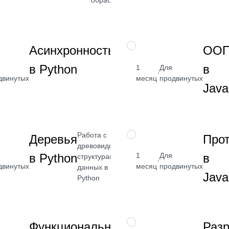
→
Научитесь
НАВЫК
Асинхронность
ОО
проектировать
от 2 400
в Python
в
архитектуру
1
Для
·
₽
двинутых
асинхронных
месяц
продвинутых
Java
Python-
Посмотреть
сервисов
→
Работа с
НАВЫК
Деревья
Про
древовидными
от 2 400
в Python
в
1
Для
структурами
·
₽
двинутых
месяц
продвинутых
данных в
Java
Посмотреть
Python
→
Научитесь
НАВЫК
Функциональное
Разр