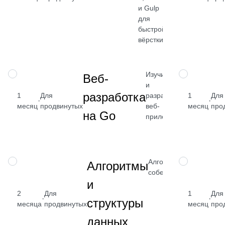
от 2 400
и Gulp
₽
для
быстрой
Посмотреть
вёрстки
→
Изучите Go
НАВЫК
НАВЫК
Веб-
и
от 2 400
разработка
1
Для
разработку
1
Для
·
·
₽
месяц
продвинутых
веб-
месяц
про
на Go
приложений
Посмотрет
→
Алгоритмы для
НАВЫК
НАВЫК
Алгоритмы
собеседований
и
2
Для
1
Для
от 2 
·
·
структуры
месяца
продвинутых
месяц
про
₽
данных
Посмот