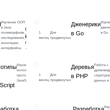
→
Изучение ООП
Изучи
НАВЫК
П
Дженерики
в Java:
джен
от 2 400
в Go
полиморфизм,
1
Для
в Go
·
₽
наследование,
месяц
продвинутых
аннотации,
Посмотреть
интерфейсы
→
Изучите, как
Работа с
НАВЫК
тотипы
Деревья
использовать
от 2 400
древови
в PHP
1
Для
прототипы в
структур
·
₽
месяц
продвинутых
JavaScript
данных в
Script
Посмотреть
→
Познакомитесь с
Изу
НАВЫК
аботка
Разработка