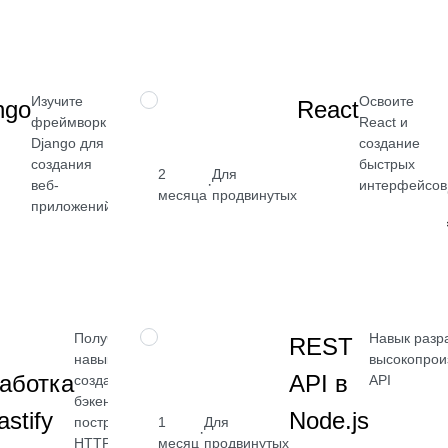
Посмотреть
→
Изучите
Освоите
НАВЫК
ngo
React
фреймворк
React и
Django для
создание
создания
быстрых
2
Для
·
веб-
интерфейсов
от 2 400
месяца
продвинутых
приложений
₽
Посмотреть
→
Получите
Навык разр
НАВЫК
REST
навык
высокопрои
аботка
API в
создания
API
бэкенда и
astify
Node.js
построения
1
Для
·
HTTP API
месяц
продвинутых