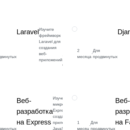
смотреть
Посмотреть
→
Изучите
НАВЫК
Laravel
Dja
фреймворк
Laravel для
создания
2
Для
·
веб-
от 2 400
двинутых
месяца
продвинутых
приложений
₽
Посмотреть
→
Изучение
НАВЫК
Веб-
Веб-
микрофреймворка
разработка
разр
Express для
создания веб-
на Express
на F
приложений на
1
Для
·
двинутых
JavaScript с
месяц
продвинутых