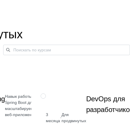
утых
Навык работы с
ПРОФЕССИЯ
ng
DevOps для
Spring Boot для
разработчико
масштабируемых
веб-приложений
3
Для
от 2 400
·
месяца
продвинутых
₽