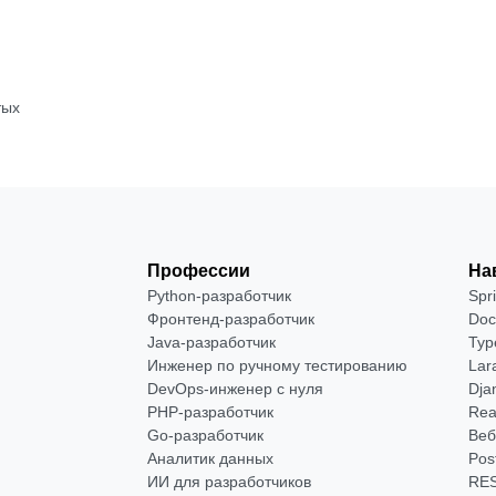
тых
Профессии
На
Python-разработчик
Spr
Фронтенд-разработчик
Doc
Java-разработчик
Typ
Инженер по ручному тестированию
Lar
DevOps-инженер с нуля
Dja
РНР-разработчик
Rea
Go-разработчик
Веб
Аналитик данных
Pos
ИИ для разработчиков
RES