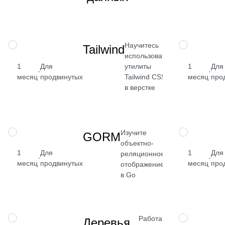
→
Научитесь
НАВЫК
НАВЫК
Tailwind
использовать
от 2 400
1
Для
утилиты
1
Для
·
·
₽
месяц
продвинутых
Tailwind CSS
месяц
про
в верстке
Посмотреть
→
Изучите
НАВЫК
НАВЫК
GORM
объектно-
от 2 400
1
Для
1
Для
реляционное
·
·
₽
месяц
продвинутых
месяц
про
отображение
Посмотреть
в Go
→
Работа с
НАВЫК
НАВЫК
Деревья