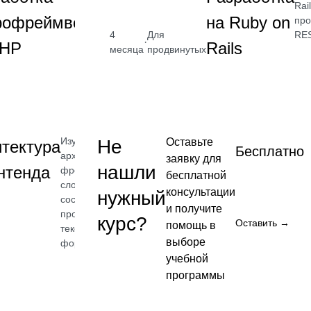
разработкой
Rai
рофреймворка
на Ruby on
микрофреймворка
про
на PHP
4
Для
RES
от 2 400
·
PHP
Rails
месяца
продвинутых
₽
ь
Посмотреть
→
Изучите
Не
Оставьте
тектура
Бесплатно
архитектуру
заявку для
нашли
нтенда
фронтенда:
бесплатной
слои,
консультации
нужный
состояние,
и получите
процессы,
курс?
от 2 400
Оставить →
помощь в
тексты и
₽
выборе
формы
учебной
ь
Посмотреть
программы
→