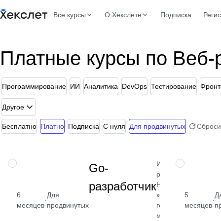
Все курсы
О Хекслете
Подписка
Реги
Платные курсы по Веб-
Программирование
ИИ
Аналитика
DevOps
Тестирование
Фронт
Другое
Бесплатно
Платно
Подписка
С нуля
Для продвинутых
Сброси
Изучите Go,
ПРОФЕССИЯ
ПРОФЕССИЯ
Go-
работу с БД,
разработчик
HTTP,
конкурентность,
6
Для
5
Д
от
·
·
горутины,
месяцев
продвинутых
месяцев
п
₽
многопоточность