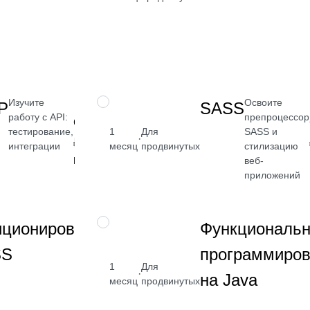
от 2 400
₽
Посмотреть
→
Изучите
Освоите
НАВЫК
P
SASS
работу с API:
препроцессор
от 2 400
тестирование,
1
Для
SASS и
·
₽
интеграции
месяц
продвинутых
стилизацию
Посмотреть
веб-
→
приложений
Получите
НАВЫК
иционирование
Функциональ
навык работы
SS
программиров
с CSS и
1
адаптивными
Для
от 2 400
·
на Java
месяц
интерфейсами
продвинутых
₽
Посмотреть