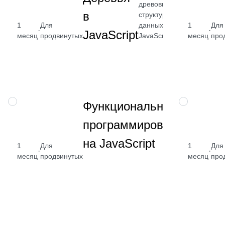
древовидными
в
структурами
1
Для
данных в
1
Для
от 2 40
·
·
JavaScript
месяц
продвинутых
JavaScript
месяц
про
₽
Посмотрет
→
Научитесь
НАВЫК
НАВЫК
Функциональное
использов
программирование
разнообра
функции
на JavaScript
высшего
1
Для
1
Для
·
·
порядка д
месяц
продвинутых
месяц
про
обработки
коллекций