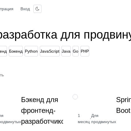
страция
Вход
разработка для продвин
енд
Бэкенд
Python
JavaScript
Java
Go
PHP
ть
Изучите
НАВЫК
Бэкенд для
Spri
Node.js,
фронтенд-
Boot
API,
SQL,
ля
1
Для
 4 509
от 2 400
·
разработчиков
Docker
родвинутых
месяц
продвинутых
₽