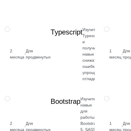
По
→
Изучите
НАВЫК
НАВЫК
Typescript
Typescript
и
получите
2
Для
1
Для
·
·
навык
от 2 400
месяца
продвинутых
месяц
про
снижать
₽
ошибки,
упрощать
Посмотреть
отладку
→
Изучите
НАВЫК
НАВЫК
Bootstrap
навык
для
работы с
2
Для
Bootstrap
1
Для
·
·
месяца
продвинутых
5, SASS
месяц
про