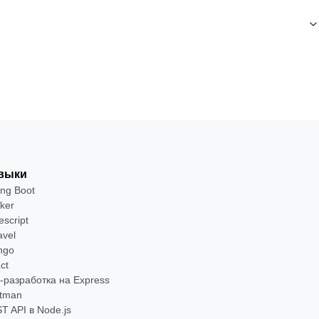
выки
ing Boot
ker
escript
avel
ngo
ct
-разработка на Express
tman
T API в Node.js