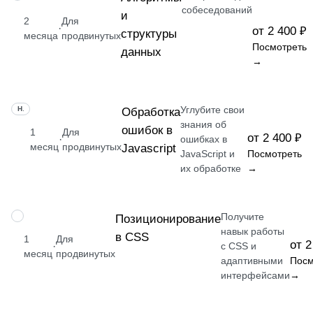
собеседований
и
2
Для
·
от 2 400 ₽
структуры
месяца
продвинутых
Посмотреть
данных
→
Углубите свои
НАВЫК
Обработка
знания об
ошибок в
1
Для
от 2 400 ₽
·
ошибках в
месяц
продвинутых
Javascript
JavaScript и
Посмотреть
их обработке
→
Получите
НАВЫК
Позиционирование
навык работы
в CSS
1
Для
от 2
·
с CSS и
месяц
продвинутых
адаптивными
Посм
интерфейсами
→