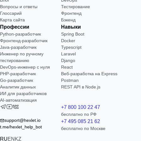
Блог
DevOps
Вопросы и ответы
Тестирование
Глоссарий
Фронтенд
Карта сайта
Бэкенд
Профессии
Навыки
Python-разработчик
Spring Boot
Фронтенд-разработчик
Docker
Java-разработчик
Typescript
Инженер по ручному
Laravel
тестированию
Django
DevOps-инженер с нуля
React
РНР-разработчик
Веб-разработка на Express
Go-разработчик
Postman
Аналитик данных
REST API в Node.js
ИИ для разработчиков
AI-автоматизация
+7 800 100 22 47
бесплатно по РФ
support@hexlet.io
+7 495 085 21 62
t.me/hexlet_help_bot
бесплатно по Москве
RU
EN
KZ