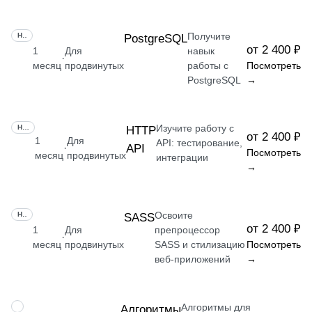
Получите
НАВЫК
PostgreSQL
от 2 400 ₽
1
Для
навык
·
месяц
продвинутых
работы с
Посмотреть
PostgreSQL
→
Изучите работу с
НАВЫК
HTTP
от 2 400 ₽
1
Для
API: тестирование,
API
·
Посмотреть
месяц
продвинутых
интеграции
→
Освоите
НАВЫК
SASS
от 2 400 ₽
1
Для
препроцессор
·
месяц
продвинутых
SASS и стилизацию
Посмотреть
веб-приложений
→
Алгоритмы для
НАВЫК
Алгоритмы