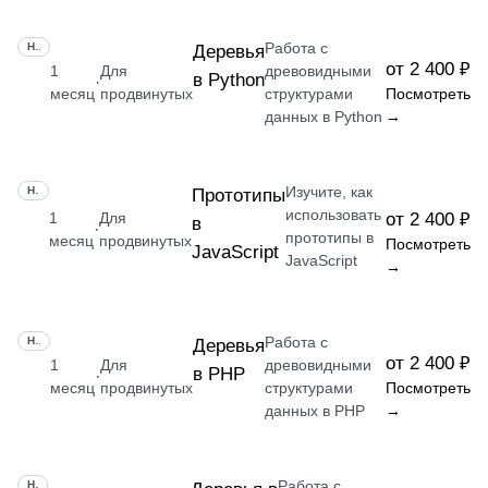
Работа с
НАВЫК
Деревья
от 2 400 ₽
1
Для
древовидными
в Python
·
месяц
продвинутых
структурами
Посмотреть
данных в Python
→
Изучите, как
НАВЫК
Прототипы
использовать
1
Для
от 2 400 ₽
в
·
прототипы в
месяц
продвинутых
Посмотреть
JavaScript
JavaScript
→
Работа с
НАВЫК
Деревья
от 2 400 ₽
1
Для
древовидными
в PHP
·
месяц
продвинутых
структурами
Посмотреть
данных в PHP
→
Работа с
НАВЫК