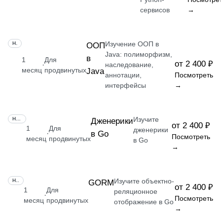
сервисов
→
Изучение ООП в
НАВЫК
ООП
Java: полиморфизм,
в
1
Для
от 2 400 ₽
·
наследование,
месяц
продвинутых
Java
аннотации,
Посмотреть
интерфейсы
→
Изучите
НАВЫК
Дженерики
от 2 400 ₽
1
Для
дженерики
в Go
·
Посмотреть
месяц
продвинутых
в Go
→
Изучите объектно-
НАВЫК
GORM
от 2 400 ₽
1
Для
реляционное
·
Посмотреть
месяц
продвинутых
отображение в Go
→