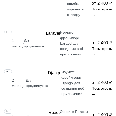
от 2 400 ₽
ошибки,
упрощать
Посмотреть
отладку
→
Изучите
НАВЫК
Laravel
фреймворк
1
Для
от 2 400 ₽
·
Laravel для
месяц
продвинутых
создания веб-
Посмотреть
приложений
→
Изучите
НАВЫК
Django
фреймворк
2
Для
от 2 400 ₽
·
Django для
месяца
продвинутых
создания веб-
Посмотреть
приложений
→
Освоите React и
НАВЫК
React
от 2 400 ₽