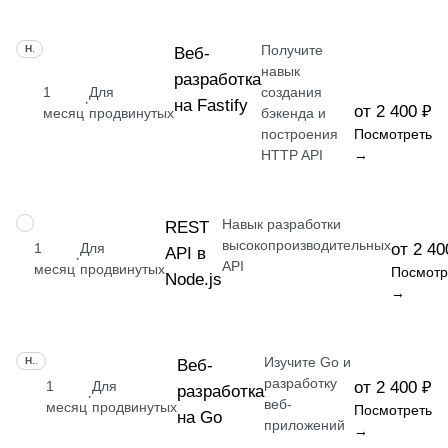
Получите
НАВЫК
Веб-
навык
разработка
1
Для
создания
·
на Fastify
от 2 400 ₽
месяц
продвинутых
бэкенда и
построения
Посмотреть
HTTP API
→
Навык разработки
НАВЫК
REST
высокопроизводительных
1
Для
от 2 40
API в
·
API
месяц
продвинутых
Посмотр
Node.js
→
Изучите Go и
НАВЫК
Веб-
разработку
1
Для
от 2 400 ₽
разработка
·
веб-
месяц
продвинутых
Посмотреть
на Go
приложений
→