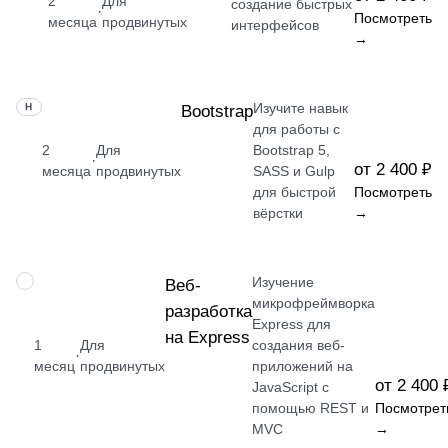
2
Для
создание быстрых
·
Посмотреть
месяца
продвинутых
интерфейсов
→
Изучите навык
НАВЫК
Bootstrap
для работы с
2
Для
Bootstrap 5,
·
от 2 400 ₽
месяца
продвинутых
SASS и Gulp
для быстрой
Посмотреть
вёрстки
→
Изучение
НАВЫК
Веб-
микрофреймворка
разработка
Express для
на Express
1
Для
создания веб-
·
месяц
продвинутых
приложений на
от 2 400 
JavaScript с
помощью REST и
Посмотрет
MVC
→