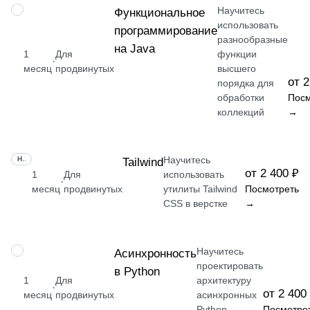
Научитесь
НАВЫК
Функциональное
использовать
программирование
разнообразные
на Java
1
Для
функции
·
месяц
продвинутых
высшего
от 2
порядка для
обработки
Посм
коллекций
→
Научитесь
НАВЫК
Tailwind
от 2 400 ₽
1
Для
использовать
·
месяц
продвинутых
утилиты Tailwind
Посмотреть
CSS в верстке
→
Научитесь
НАВЫК
Асинхронность
проектировать
в Python
1
Для
архитектуру
·
от 2 400
месяц
продвинутых
асинхронных
Python-
Посмотре