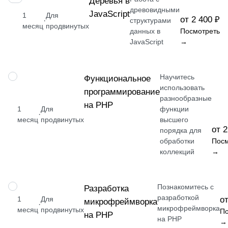
Деревья в
древовидными
JavaScript
1
Для
от 2 400 ₽
·
структурами
месяц
продвинутых
данных в
Посмотреть
JavaScript
→
Научитесь
НАВЫК
Функциональное
использовать
программирование
разнообразные
на PHP
1
Для
функции
·
месяц
продвинутых
высшего
от 2
порядка для
обработки
Посм
коллекций
→
Познакомитесь с
НАВЫК
Разработка
разработкой
1
Для
от
микрофреймворка
·
микрофреймворка
месяц
продвинутых
По
на PHP
на PHP
→