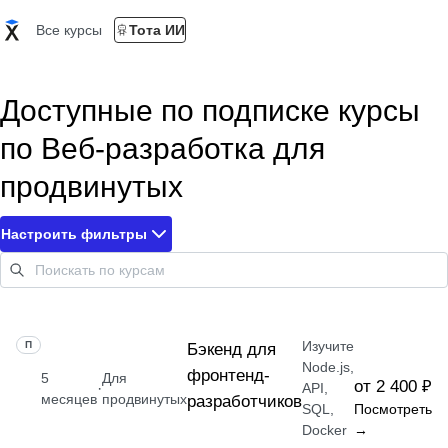
Все курсы
Тота ИИ
Доступные по подписке курсы
по Веб-разработка для
продвинутых
Настроить фильтры
Изучите
ПРОФЕССИЯ
Бэкенд для
Node.js,
фронтенд-
5
Для
от 2 400 ₽
·
API,
месяцев
продвинутых
разработчиков
SQL,
Посмотреть
Docker
→