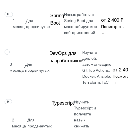
Навык работы с
НАВЫК
Spring
от 2 400 ₽
1
Для
Spring Boot для
Boot
·
месяц
продвинутых
масштабируемых
Посмотреть
веб-приложений
→
Изучите
ПРОФЕССИЯ
DevOps для
деплой,
разработчиков
3
Для
автоматизацию,
·
от 2 4
месяца
продвинутых
GitHub Actions,
Docker, Ansible,
Посмот
Terraform, IaC
→
Изучите
НАВЫК
Typescript
Typescript и
получите
2
Для
навык
·
месяца
продвинутых
снижать