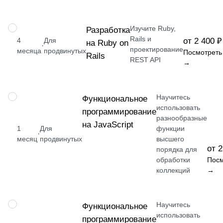
Изучите Ruby,
НАВЫК
Разработка
Rails и
4
Для
от 2 400 ₽
на Ruby on
·
проектирование
месяца
продвинутых
Посмотреть
Rails
REST API
→
Научитесь
НАВЫК
Функциональное
использовать
программирование
разнообразные
на JavaScript
1
Для
функции
·
месяц
продвинутых
высшего
от 2
порядка для
обработки
Посм
коллекций
→
Научитесь
НАВЫК
Функциональное
использовать
программирование