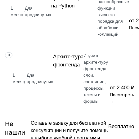
разнообразные
на Python
1
Для
функции
·
месяц
продвинутых
высшего
от 2
порядка для
обработки
Посм
коллекций
→
Изучите
НАВЫК
Архитектура
архитектуру
фронтенда
фронтенда:
1
Для
слои,
·
месяц
продвинутых
состояние,
от 2 400 ₽
процессы,
тексты и
Посмотреть
формы
→
Не
Оставьте заявку для бесплатной
Бесплатно
консультации и получите помощь
нашли
в выборе учебной программы