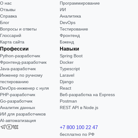
О нас
Программирование
Отзывы
ИИ
Справка
Аналитика
Блог
DevOps
Вопросы и ответы
Тестирование
Глоссарий
Фронтенд
Карта сайта
Бэкенд
Профессии
Навыки
Python-разработчик
Spring Boot
Фронтенд-разработчик
Docker
Java-разработчик
Typescript
Инженер по ручному
Laravel
тестированию
Django
DevOps-инженер с нуля
React
РНР-разработчик
Веб-разработка на Express
Go-разработчик
Postman
Аналитик данных
REST API в Node.js
ИИ для разработчиков
AI-автоматизация
+7 800 100 22 47
бесплатно по РФ