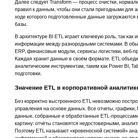
Далее следует Transform — процесс очистки, нормал
правил к данным, чтобы они стали пригодными для а
ходе которого подготовленные данные загружаются 
базы.
В архитектуре BI ETL играет ключевую роль, так как
информации между разнородными системами. В обыч
ERP, финансовые модули, сервисы логистики, веб-п
Каждая хранит данные в своём формате. ETL объедин
аналитическим инструментам, таким как Power BI, Tabl
подготовки.
Значение ETL в корпоративной аналитик
Без корректно выстроенного ETL невозможно постро
управления на основе данных. Все отчеты, графики,
данные, собранные и обработанные ETL-процессами.
картину: отчёты становятся недостоверными, анали
Поэтому ETL называют «кровеносной системой» анал