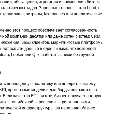
изации, обогащения, агрегации и применения бизнес-
налитических задач. Завершает процесс этап Load, в
в хранилища, витрины, lakehouses или аналитические
 именно этот процесс обеспечивает согласованность
ной компании десятки или даже сотни систем: CRM,
риложения, базы клиентов, маркетинговые платформы.
яет все эти данные в единый язык, что позволяет
eau, Looker или Qlik, работать с ними без ручной
е
ить полноценную аналитику или внедрить систему
 KPI, прогнозные модели и дашборды опираются на
 Если качество ETL низкое, бизнес получает ложную
тика — ошибочной, а решения — рискованными.
итической инфраструктуры: он наполняет бизнес