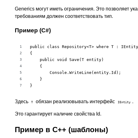
Generics могут иметь ограничения. Это позволяет ука
требованиям должен соответствовать тип.
Пример (C#)
public class Repository<T> where T : IEntity
1
{

2
    public void Save(T entity)

3
    {

4
        Console.WriteLine(entity.Id);

5
    }

6
}
7
Здесь
обязан реализовывать интерфейс
.
T
IEntity
Это гарантирует наличие свойства Id.
Пример в C++ (шаблоны)