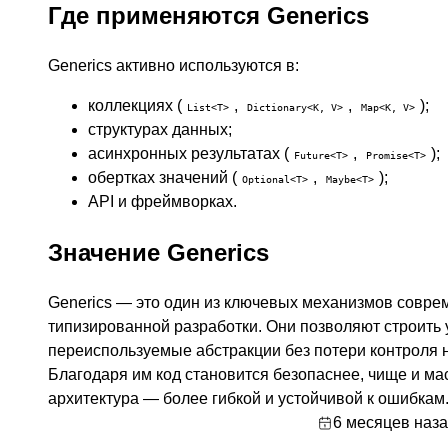
Где применяются Generics
Generics активно используются в:
коллекциях (
,
,
);
List<T>
Dictionary<K, V>
Map<K, V>
структурах данных;
асинхронных результатах (
,
);
Future<T>
Promise<T>
обертках значений (
,
);
Optional<T>
Maybe<T>
API и фреймворках.
Значение Generics
Generics — это один из ключевых механизмов совре
типизированной разработки. Они позволяют строить
переиспользуемые абстракции без потери контроля 
Благодаря им код становится безопаснее, чище и м
архитектура — более гибкой и устойчивой к ошибкам
6 месяцев наз