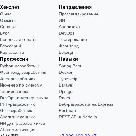
Хекслет
Направления
О нас
Программирование
Отзывы
ИИ
Справка
Аналитика
Блог
DevOps
Вопросы и ответы
Тестирование
Глоссарий
Фронтенд
Карта сайта
Бэкенд
Профессии
Навыки
Python-разработчик
Spring Boot
Фронтенд-разработчик
Docker
Java-разработчик
Typescript
Инженер по ручному
Laravel
тестированию
Django
DevOps-инженер с нуля
React
РНР-разработчик
Веб-разработка на Express
Go-разработчик
Postman
Аналитик данных
REST API в Node.js
ИИ для разработчиков
AI-автоматизация