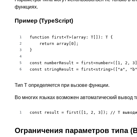
функциях.
Пример (TypeScript)
function first<T>(array: T[]): T {

1
    return array[0];

2
}

3
4
const numberResult = first<number>([1, 2, 3]
5
const stringResult = first<string>(["a", "b
6
Тип T определяется при вызове функции.
Во многих языках возможен автоматический вывод т
const result = first([1, 2, 3]); // T вывод
1
Ограничения параметров типа (