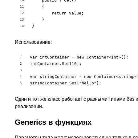
    public T Get()

10
    {

11
        return value;

12
    }

13
}
14
Использование:
var intContainer = new Container<int>();

1
intContainer.Set(10);

2
3
var stringContainer = new Container<string>(
4
stringContainer.Set("hello");
5
Один и тот же класс работает с разными типами без
реализации.
Generics в функциях
Параметры типа могут использоваться не только в кла