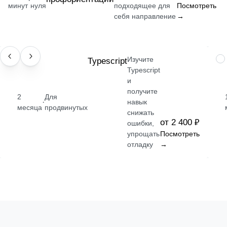
·
минут
нуля
подходящее для
Посмотреть
себя направление
→
Изучите
НАВЫК
Typescript
П
Typescript
и
получите
2
Для
·
навык
месяца
продвинутых
снижать
от 2 400 ₽
ошибки,
упрощать
Посмотреть
отладку
→