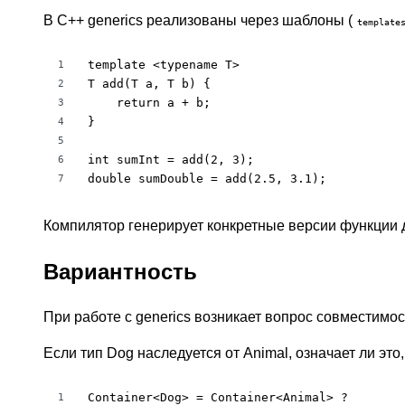
В C++ generics реализованы через шаблоны (
template
template <typename T>

1
T add(T a, T b) {

2
    return a + b;

3
}

4
5
int sumInt = add(2, 3);

6
double sumDouble = add(2.5, 3.1);
7
Компилятор генерирует конкретные версии функции д
Вариантность
При работе с generics возникает вопрос совместимос
Если тип Dog наследуется от Animal, означает ли это,
Container<Dog> = Container<Animal> ?
1