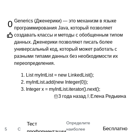
Generics (Дженерики) — это механизм в языке
0
программирования Java, который позволяет
создавать классы и методы с обобщенным типом
данных. Дженерики позволяют писать более
универсальный код, который может работать с
разными типами данных без необходимости их
переопределения.
List
myIntList = new LinkedList
();
myIntList.add(new Integer(0));
Integer x = myIntList.iterator().next();
3 года назад
Елена Редькина
Определите
Тест
Бесплатно
5
С
наиболее
профориентации