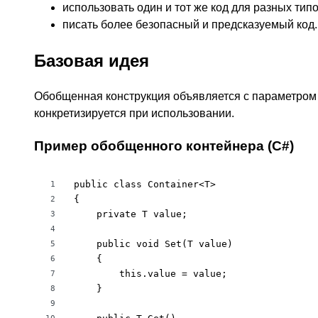
использовать один и тот же код для разных типо
писать более безопасный и предсказуемый код.
Базовая идея
Обобщенная конструкция объявляется с параметром 
конкретизируется при использовании.
Пример обобщенного контейнера (C#)
public class Container<T>

1
{

2
    private T value;

3
4
    public void Set(T value)

5
    {

6
        this.value = value;

7
    }

8
9